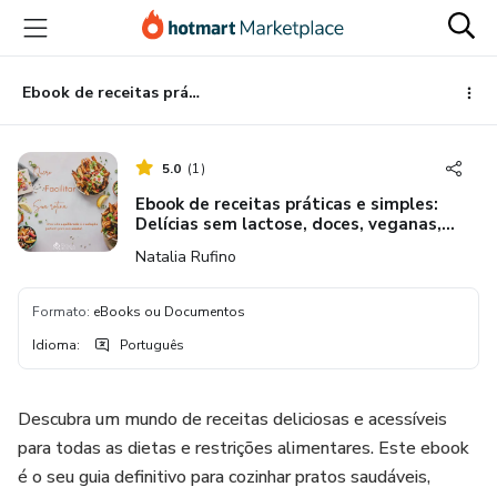
Ir
Ir
Ir
para
para
para
o
o
o
conteúdo
pagamento
rodapé
Ebook de receitas práticas e simples: Delícias sem lactose, doces, veganas, vegetarianas e sem glúten.
principal
5.0
(
1
)
Ebook de receitas práticas e simples:
Delícias sem lactose, doces, veganas,
vegetarianas e sem glúten.
Natalia Rufino
Formato
:
eBooks ou Documentos
Idioma
:
Português
Descubra um mundo de receitas deliciosas e acessíveis
para todas as dietas e restrições alimentares. Este ebook
é o seu guia definitivo para cozinhar pratos saudáveis,