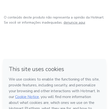
O conteúdo deste produto não representa a opinião da Hotmart.
Se você vir informações inadequadas,
denuncie aqui
em Amsterdam
em Madrid
em Bogotá
Feito com
❤
em Belo Horizonte
na Cidade do México
Conheça a Hotmart