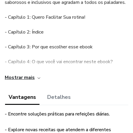
saborosos e inclusivos que agradam a todos os paladares.
- Capítulo 1: Quero Facilitar Sua rotina!
- Capítulo 2: Índice
- Capítulo 3: Por que escolher esse ebook
- Capítulo 4: O que você vai encontrar neste ebook?
- Capítulo 5: Receitas Rápidas e práticas
Mostrar mais
- Capítulo 6: Receitas Doces
Vantagens
Detalhes
- Capítulo 7: Receitas Sem glúten
- Encontre soluções práticas para refeições diárias.
- Capítulo 8: Receitas Sem lactose
- Explore novas receitas que atendem a diferentes