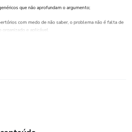
genéricos que não aprofundam o argumento;
epertórios com medo de não saber, o problema não é falta de
o organizado e aplicável.
e ebook:
 selecionados estrategicamente
icar em diferentes temas do ENEM
 elevam o nível da argumentação
o usar cada repertório no texto
a encaixar repertório sem forçar