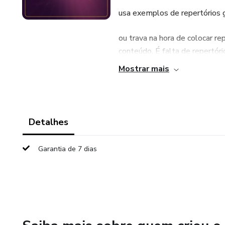
usa exemplos de repertórios 
ou trava na hora de colocar r
conteúdo. É falta de repertóri
Mostrar mais
O que você vai encontrar nest
✔ Repertórios socioculturais
Detalhes
✔ Exemplos prontos para apl
Garantia de 7 dias
✔ Referências que realmente
✔ Explicações simples de com
✔ Estruturas que ajudam você 