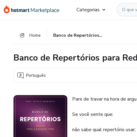
Ir
Ir
Ir
Categorias
para
para
para
o
o
o
conteúdo
pagamento
rodapé
Home
Banco de Repertórios para Redação ENEM
principal
Banco de Repertórios para R
Português
Pare de travar na hora de ar
Se você sente que:
não sabe qual repertório usar;