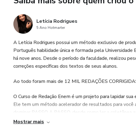
Saiba mais sobre quem criou o
Por que este material é difer
Aqui você não recebe uma list
Letícia Rodrigues
ferramenta de argumentação.
5 Ano Hotmarter
Enquanto muitos alunos apena
A Letícia Rodrigues possui um método exclusivo de produ
Português habilidade única e formada pela Universidade 
conectar repertório ao tema
há nove anos. Desde o período da faculdade, realizou pesqu
correções específicas dos textos de seus alunos.
fortalecer sua tese
Ao todo foram mais de 12 MIL REDAÇÕES CORRIGIDA
desenvolver argumentos mais
O Curso de Redação Enem é um projeto para lapidar sua
mostrar domínio real do cont
Ele tem um método acelerador de resultados para você alc
dominar PASSO A PASSO, desde como ler a coletânea até
Resultado prático:
900+ e assim você conseguir desenvolver a sua melhor red
Mostrar mais
Letícia é associativa, portanto, você aprenderá não ape
Você deixa de escrever redaçõ