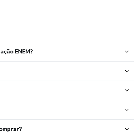
sar e começar a argumentar com estratégia, este material é
dação ENEM?
comprar?