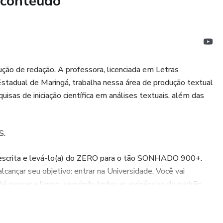
 conteúdo
ente?
a solta de conteúdos. Você aprende a usar repertório como
s citam informações, você aprende a:
ção de redação. A professora, licenciada em Letras
Estadual de Maringá, trabalha nessa área de produção textual
isas de iniciação científica em análises textuais, além das
S.
 consistentes
 escrita e levá-lo(a) do ZERO para o tão SONHADO 900+.
eúdo
ançar seu objetivo: entrar na Universidade. Você vai
 passar a limpo, seguindo todas as exigências do padrão
ação. Além disso, a técnica utilizada pela professora
nas os sete passados de uma produção textual, mas conhecerá
es superficiais e passa a construir textos com mais