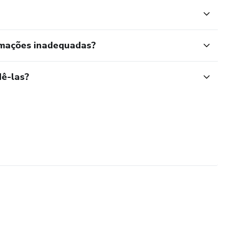
rmações inadequadas?
ê-las?