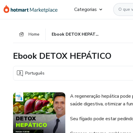
Ir
Ir
Ir
Categorias
para
para
para
o
o
o
conteúdo
pagamento
rodapé
Home
Ebook DETOX HEPÁTICO
principal
Ebook DETOX HEPÁTICO
Português
A regeneração hepática pode 
saúde digestiva, otimizar a fu
Seu fígado pode estar pedindo