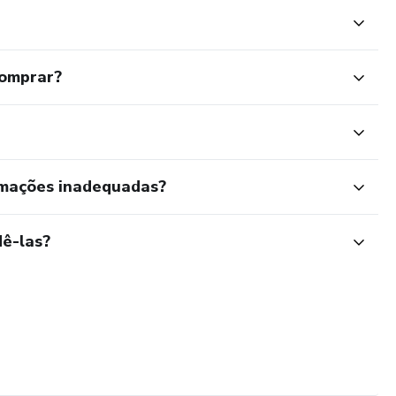
comprar?
rmações inadequadas?
ê-las?