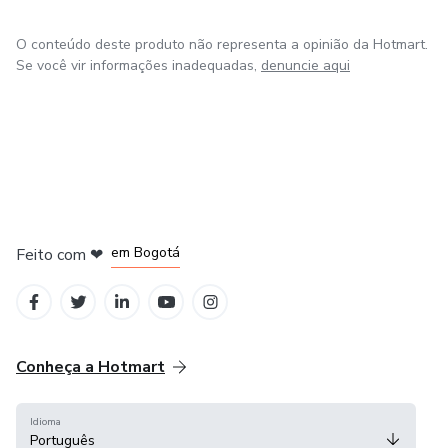
O conteúdo deste produto não representa a opinião da Hotmart.
Se você vir informações inadequadas,
denuncie aqui
em Amsterdam
em Madrid
em Bogotá
Feito com
❤
em Belo Horizonte
na Cidade do México
Conheça a Hotmart
Idioma
Português