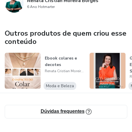
Renata Cristian Moreira Borges
6 Ano Hotmarter
Outros produtos de quem criou esse
conteúdo
Ebook colares e
G
decotes
E
S
Renata Cristian Moreira Borges
M
Moda e Beleza
Dúvidas frequentes