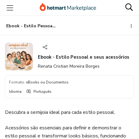
Ir
Ir
Ir
para
para
para
o
o
o
conteúdo
pagamento
rodapé
Ebook - Estilo Pessoal e seus acessórios
principal
Ebook - Estilo Pessoal e seus acessórios
Renata Cristian Moreira Borges
Formato
:
eBooks ou Documentos
Idioma
:
Português
Descubra a semijoia ideal para cada estilo pessoal.
Acessórios são essenciais para definir e demonstrar o
estilo pessoal e transformar looks básicos, funcionando