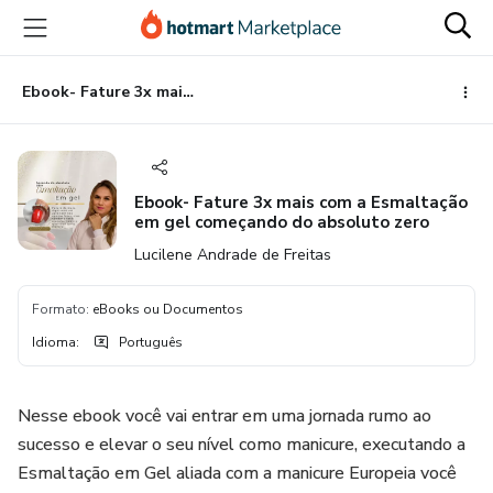
Ir
Ir
Ir
para
para
para
o
o
o
conteúdo
pagamento
rodapé
Ebook- Fature 3x mais com a Esmaltação em gel começando do absoluto zero
principal
Ebook- Fature 3x mais com a Esmaltação
em gel começando do absoluto zero
Lucilene Andrade de Freitas
Formato
:
eBooks ou Documentos
Idioma
:
Português
Nesse ebook você vai entrar em uma jornada rumo ao
sucesso e elevar o seu nível como manicure, executando a
Esmaltação em Gel aliada com a manicure Europeia você