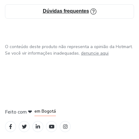
Dúvidas frequentes
O conteúdo deste produto não representa a opinião da Hotmart.
Se você vir informações inadequadas,
denuncie aqui
em Amsterdam
em Madrid
em Bogotá
Feito com
❤
em Belo Horizonte
na Cidade do México