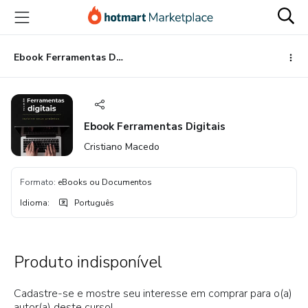
Ir
Ir
Ir
para
para
para
o
o
o
conteúdo
pagamento
rodapé
Ebook Ferramentas Digitais
principal
Ebook Ferramentas Digitais
Cristiano Macedo
Formato
:
eBooks ou Documentos
Idioma
:
Português
Produto indisponível
Cadastre-se e mostre seu interesse em comprar para o(a)
autor(a) deste curso!