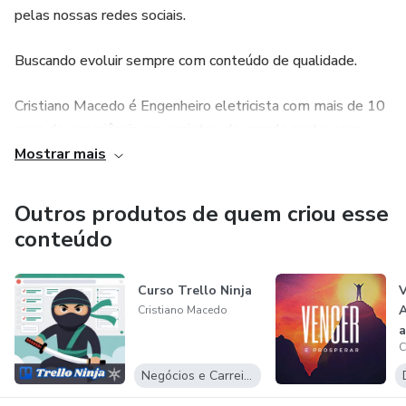
pelas nossas redes sociais.
Buscando evoluir sempre com conteúdo de qualidade.
Cristiano Macedo é Engenheiro eletricista com mais de 10
anos de experiência em projetos de grande porte, com
perfil disruptivo sempre em busca de novidades para inovar
Mostrar mais
e otimizar os resultados em busca da excelência.
Outros produtos de quem criou esse
Sucesso e prosperidade a todos nós.
conteúdo
Curso Trello Ninja
V
A
Cristiano Macedo
a
C
e
Negócios e Carreira