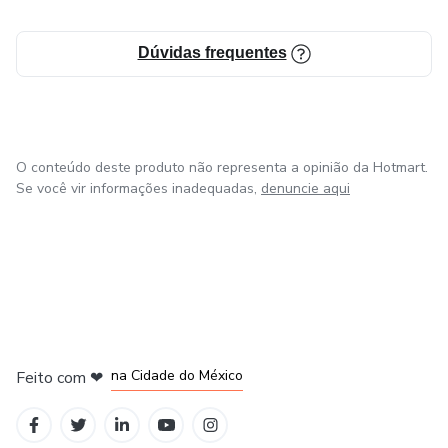
Dúvidas frequentes
O conteúdo deste produto não representa a opinião da Hotmart.
Se você vir informações inadequadas,
denuncie aqui
em Bogotá
em Amsterdam
em Madrid
na Cidade do México
Feito com
❤
em Belo Horizonte