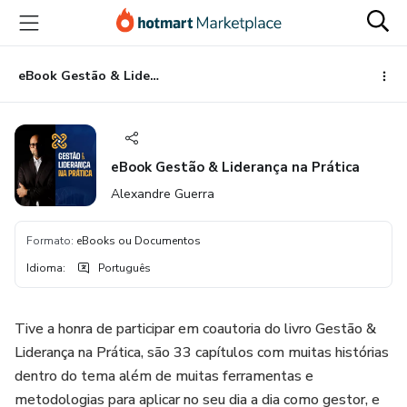
Ir
Ir
Ir
para
para
para
o
o
o
conteúdo
pagamento
rodapé
eBook Gestão & Liderança na Prática
principal
eBook Gestão & Liderança na Prática
Alexandre Guerra
Formato
:
eBooks ou Documentos
Idioma
:
Português
Tive a honra de participar em coautoria do livro Gestão &
Liderança na Prática, são 33 capítulos com muitas histórias
dentro do tema além de muitas ferramentas e
metodologias para aplicar no seu dia a dia como gestor, e