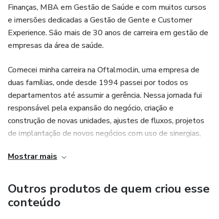
Finanças, MBA em Gestão de Saúde e com muitos cursos
e imersões dedicadas a Gestão de Gente e Customer
Experience. São mais de 30 anos de carreira em gestão de
empresas da área de saúde.
Comecei minha carreira na Oftalmoclin, uma empresa de
duas famílias, onde desde 1994 passei por todos os
departamentos até assumir a gerência. Nessa jornada fui
responsável pela expansão do negócio, criação e
construção de novas unidades, ajustes de fluxos, projetos
de implantação de novos negócios com uso de sinergias,
consolidação do negócio no mercado e todo seu processo
Mostrar mais
de M&amp;A com o Fundo Pátria em 2019, com um time
de 98 pessoas, sendo 5 líderes sob gestão direta.
Outros produtos de quem criou esse
Em 2020 assumi a gestão do HOBrasil em Salvador
conteúdo
quando inaugurado e pouco depois a diretoria do Grupo