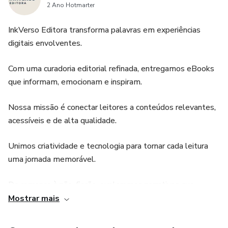
2 Ano Hotmarter
InkVerso Editora transforma palavras em experiências
digitais envolventes.
Com uma curadoria editorial refinada, entregamos eBooks
que informam, emocionam e inspiram.
Nossa missão é conectar leitores a conteúdos relevantes,
acessíveis e de alta qualidade.
Unimos criatividade e tecnologia para tornar cada leitura
uma jornada memorável.
Do romance à não-ficção, exploramos narrativas que
enriquecem mentes e corações.
Mostrar mais
Autores visionários encontram aqui um espaço para