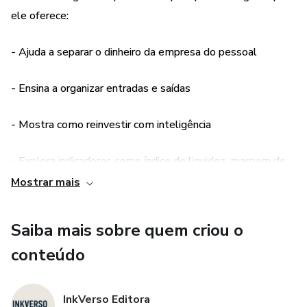
ele oferece:
- Ajuda a separar o dinheiro da empresa do pessoal
- Ensina a organizar entradas e saídas
- Mostra como reinvestir com inteligência
- Explora indicadores como índice de liquidez, margem de
lucro e ponto de equilíbrio
Mostrar mais
- Explica conceitos de forma clara
Saiba mais sobre quem criou o
conteúdo
- Ajuda a desenvolver uma mentalidade de gestão
estratégica
InkVerso Editora