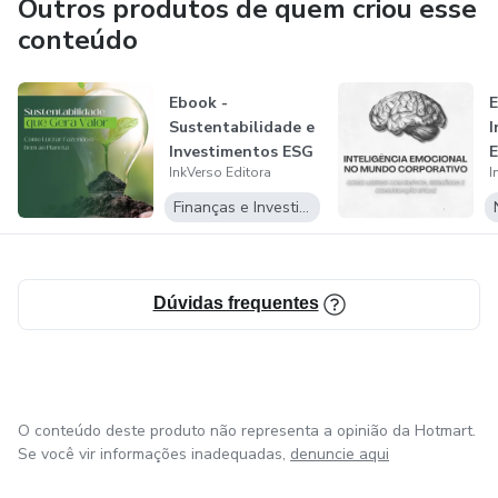
Outros produtos de quem criou esse
publicar com liberdade e impacto.
conteúdo
Com design atrativo e linguagem clara, nossos títulos
encantam desde a primeira página.
Ebook -
E
Sustentabilidade e
I
Investimentos ESG
E
Acreditamos que leitura é descoberta e cada eBook é um
InkVerso Editora
I
- Sustentabilid...
M
portal para o novo.
-
Finanças e Investimentos
Com foco em excelência digital, oferecemos obras
adaptadas à rotina moderna.
Dúvidas frequentes
InkVerso: onde a tinta encontra o verso e nasce uma nova
forma de ler.
O conteúdo deste produto não representa a opinião da Hotmart.
Se você vir informações inadequadas,
denuncie aqui