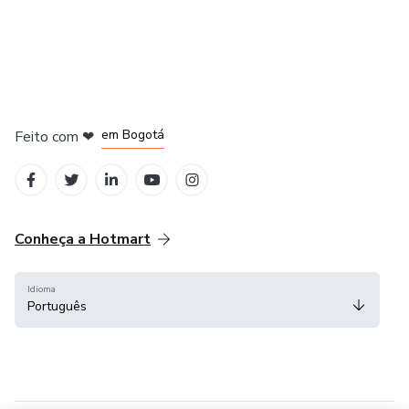
em Amsterdam
em Madrid
em Bogotá
Feito com
❤
em Belo Horizonte
na Cidade do México
Conheça a Hotmart
Idioma
Português