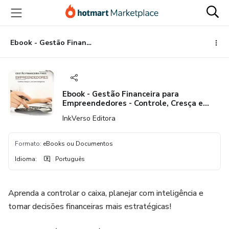
Ir
Ir
Ir
para
para
para
o
o
o
conteúdo
pagamento
rodapé
Ebook - Gestão Financeira para Empreendedores - Controle, Cresça e Lucre com Inteligência
principal
Ebook - Gestão Financeira para
Empreendedores - Controle, Cresça e
Lucre com Inteligência
InkVerso Editora
Formato
:
eBooks ou Documentos
Idioma
:
Português
Aprenda a controlar o caixa, planejar com inteligência e
tomar decisões financeiras mais estratégicas!