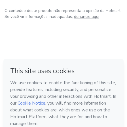
O conteúdo deste produto não representa a opinião da Hotmart.
Se você vir informações inadequadas,
denuncie aqui
em Bogotá
em Amsterdam
em Madrid
na Cidade do México
Feito com
❤
em Belo Horizonte
Conheça a Hotmart
Idioma
Português