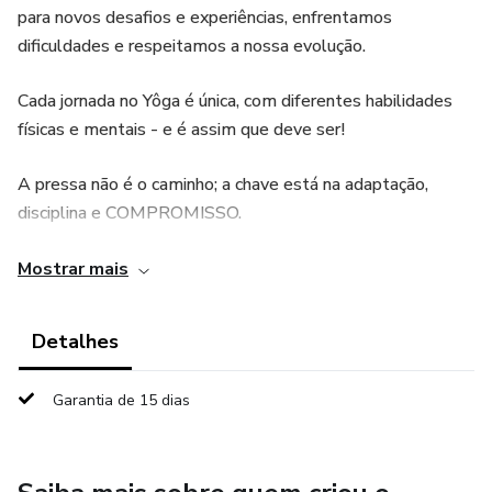
para novos desafios e experiências, enfrentamos
dificuldades e respeitamos a nossa evolução.
Cada jornada no Yôga é única, com diferentes habilidades
físicas e mentais - e é assim que deve ser!
A pressa não é o caminho; a chave está na adaptação,
disciplina e COMPROMISSO.
Acredito que a flexibilidade vai muito além do corpo, chega
Mostrar mais
à nossa mente e ao coração.
Detalhes
Este ebook foi criado com muito carinho para te ajudar a
atingir novos patamares de flexibilidade em todas as áreas
Garantia de 15 dias
da tua vida.
Não te esqueças de partilhar com os teus amigos e