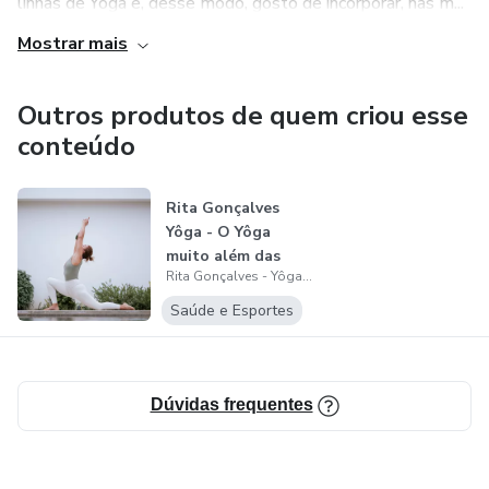
linhas de Yôga e, desse modo, gosto de incorporar, nas m...
Mostrar mais
Outros produtos de quem criou esse
conteúdo
Rita Gonçalves
Yôga - O Yôga
muito além das
Rita Gonçalves - Yôga, Movimento e Meditação
posições
Saúde e Esportes
Dúvidas frequentes