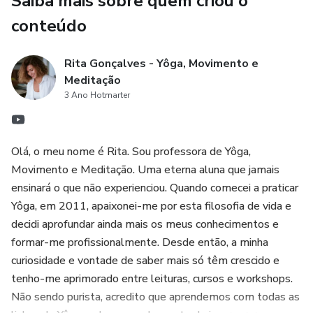
Saiba mais sobre quem criou o
familiares para que possam beneficiar deste ebook
conteúdo
Juntas/os, podemos construir uma comunidade mais forte,
flexível e resiliente. 💙
Rita Gonçalves - Yôga, Movimento e
Meditação
Espreita também as minhas aulas de Yôga
3 Ano Hotmarter
Com amizade,
Olá, o meu nome é Rita. Sou professora de Yôga,
Rita
Movimento e Meditação. Uma eterna aluna que jamais
ensinará o que não experienciou. Quando comecei a praticar
Yôga, em 2011, apaixonei-me por esta filosofia de vida e
decidi aprofundar ainda mais os meus conhecimentos e
formar-me profissionalmente. Desde então, a minha
curiosidade e vontade de saber mais só têm crescido e
tenho-me aprimorado entre leituras, cursos e workshops.
Não sendo purista, acredito que aprendemos com todas as