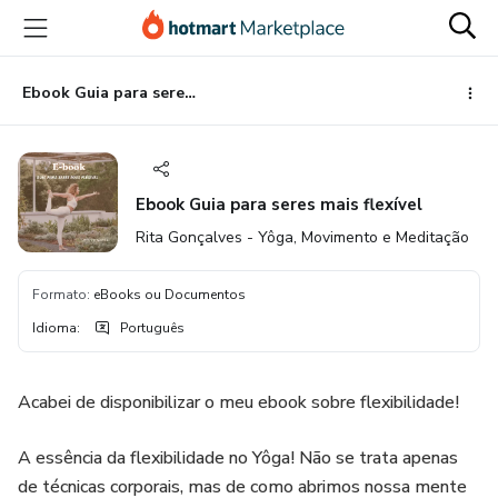
Ir
Ir
Ir
para
para
para
o
o
o
conteúdo
pagamento
rodapé
Ebook Guia para seres mais flexível
principal
Ebook Guia para seres mais flexível
Rita Gonçalves - Yôga, Movimento e Meditação
Formato
:
eBooks ou Documentos
Idioma
:
Português
Acabei de disponibilizar o meu ebook sobre flexibilidade!
A essência da flexibilidade no Yôga! Não se trata apenas
de técnicas corporais, mas de como abrimos nossa mente