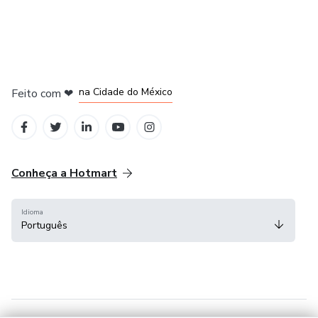
em Bogotá
em Amsterdam
em Madrid
na Cidade do México
Feito com
❤
em Belo Horizonte
Conheça a Hotmart
Idioma
Português