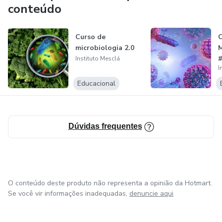
oferecendo todo o conforto necessário para o seu
conteúdo
aprendizado.
Curso de
Aqui você aprenderá a se tornar um profissional completo,
microbiologia 2.0
absorvendo conteúdos atualizados com embasamento
Instituto Mesclá
científico, realizando networking de qualidade e recebendo
I
dicas sobre liderança, oratória, trabalho em equipe e
Educacional
muuuito mais!
Instituto Mesclá, o seu diferencial no mercado de trabalho!
Dúvidas frequentes
O conteúdo deste produto não representa a opinião da Hotmart.
Se você vir informações inadequadas,
denuncie aqui