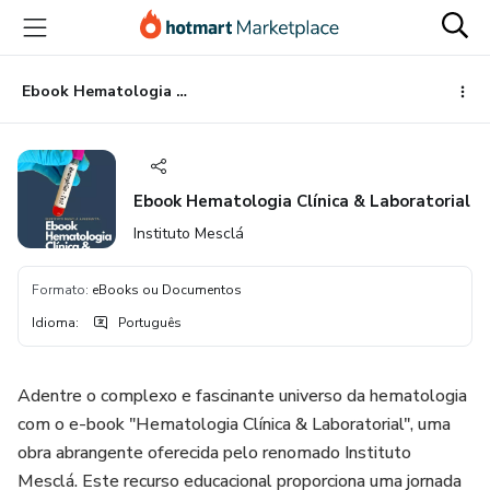
Ir
Ir
Ir
para
para
para
o
o
o
conteúdo
pagamento
rodapé
Ebook Hematologia Clínica & Laboratorial
principal
Ebook Hematologia Clínica & Laboratorial
Instituto Mesclá
Formato
:
eBooks ou Documentos
Idioma
:
Português
Adentre o complexo e fascinante universo da hematologia
com o e-book "Hematologia Clínica & Laboratorial", uma
obra abrangente oferecida pelo renomado Instituto
Mesclá. Este recurso educacional proporciona uma jornada