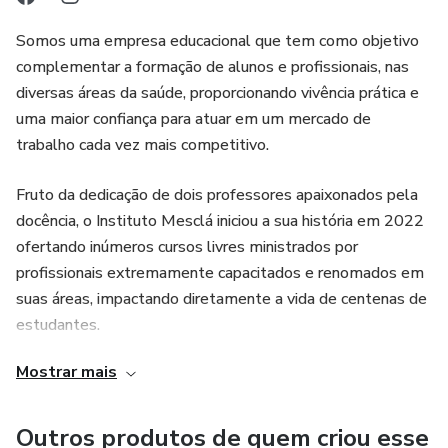
Somos uma empresa educacional que tem como objetivo
complementar a formação de alunos e profissionais, nas
diversas áreas da saúde, proporcionando vivência prática e
uma maior confiança para atuar em um mercado de
trabalho cada vez mais competitivo.
Fruto da dedicação de dois professores apaixonados pela
docência, o Instituto Mesclá iniciou a sua história em 2022
ofertando inúmeros cursos livres ministrados por
profissionais extremamente capacitados e renomados em
suas áreas, impactando diretamente a vida de centenas de
estudantes.
Mostrar mais
Estamos localizados na Praia do Suá, o coração comercial
da cidade de Vitória – ES. Nossa estrutura conta com
ambientes modernos, climatizados e bem localizados,
Outros produtos de quem criou esse