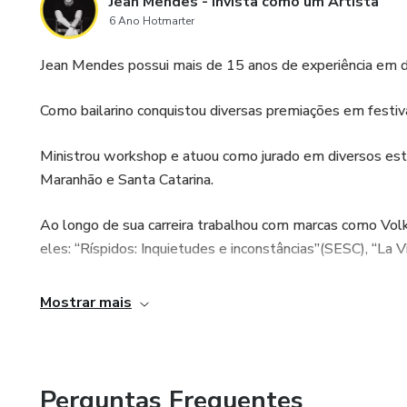
Jean Mendes - Invista como um Artista
6 Ano Hotmarter
Jean Mendes possui mais de 15 anos de experiência em dan
Como bailarino conquistou diversas premiações em festiva
Ministrou workshop e atuou como jurado em diversos esta
Maranhão e Santa Catarina.
Ao longo de sua carreira trabalhou com marcas como Vol
eles: “Ríspidos: Inquietudes e inconstâncias”(SESC), “La 
É sócio proprietário da Vintage Dance Studio em Santa M
Mostrar mais
foco em investimentos e é host do Podcast “Art&Cash” o
de trabalho.
Perguntas Frequentes