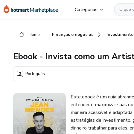
Ir
Ir
Ir
Categorias
para
para
para
o
o
o
conteúdo
pagamento
rodapé
Home
Finanças e negócios
Investimento
principal
Ebook - Invista como um Artis
Português
Este ebook é um guia abrange
entender e maximizar suas opç
maneira acessível e adaptada 
estratégias de investimento,
dinheiro trabalhar para eles, 