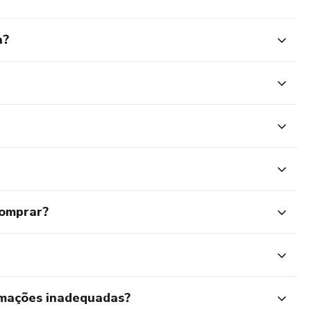
a?
comprar?
rmações inadequadas?