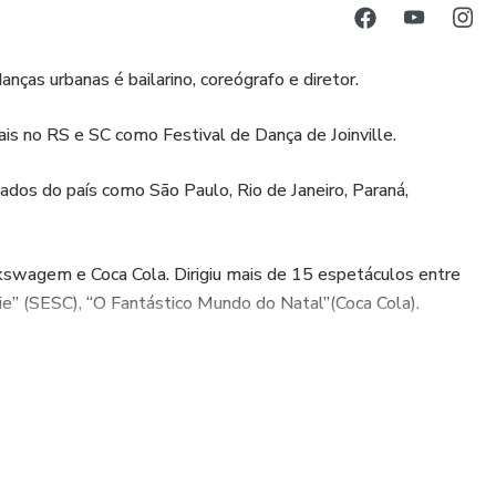
ças urbanas é bailarino, coreógrafo e diretor.
is no RS e SC como Festival de Dança de Joinville.
dos do país como São Paulo, Rio de Janeiro, Paraná,
kswagem e Coca Cola. Dirigiu mais de 15 espetáculos entre
Vie” (SESC), “O Fantástico Mundo do Natal”(Coca Cola).
aria – RS, atua como Educador Financeiro para Artistas com
nde fala sobre educação financeira, investimentos e mercado