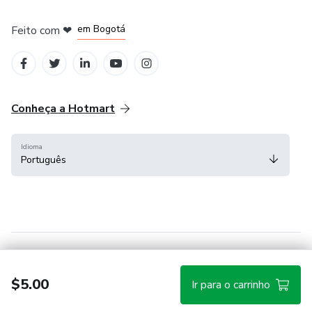
em Amsterdam
em Madrid
em Bogotá
Feito com
❤
em Belo Horizonte
na Cidade do México
Conheça a Hotmart
Idioma
Português
Central de ajuda
Termos
Privacidade
Cookies
$5.00
Ir para o carrinho
Hotmart — 2011-2026 © Todos os direitos reservados.