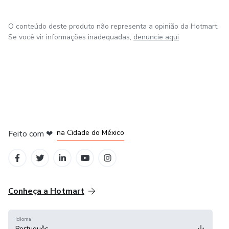
O conteúdo deste produto não representa a opinião da Hotmart.
Se você vir informações inadequadas,
denuncie aqui
em Bogotá
em Amsterdam
em Madrid
na Cidade do México
Feito com
❤
em Belo Horizonte
Conheça a Hotmart
Idioma
Português