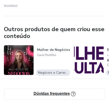
RODRIGO
Outros produtos de quem criou esse
conteúdo
Mulher de Negócios
E
-
Carol Portilho
R
C
Negócios e Carreira
Dúvidas frequentes