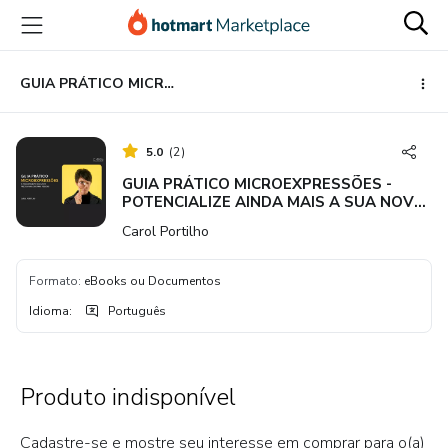
Ir
Ir
Ir
para
para
para
o
o
o
conteúdo
pagamento
rodapé
GUIA PRÁTICO MICROEXPRESSÕES - POTENCIALIZE AINDA MAIS A SUA NOVA HABILIDADE DE IDENTIFICAR MENTIROSOS
principal
5.0
(
2
)
GUIA PRÁTICO MICROEXPRESSÕES -
POTENCIALIZE AINDA MAIS A SUA NOVA
HABILIDADE DE IDENTIFICAR
Carol Portilho
MENTIROSOS
Formato
:
eBooks ou Documentos
Idioma
:
Português
Produto indisponível
Cadastre-se e mostre seu interesse em comprar para o(a)