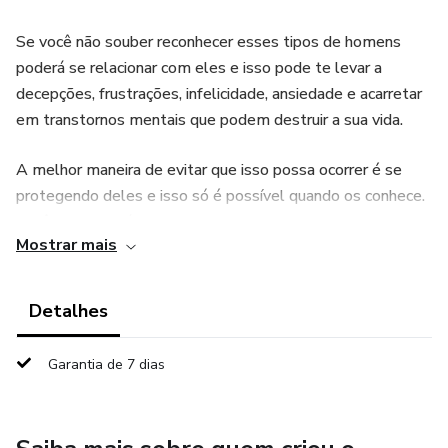
Se você não souber reconhecer esses tipos de homens
poderá se relacionar com eles e isso pode te levar a
decepções, frustrações, infelicidade, ansiedade e acarretar
em transtornos mentais que podem destruir a sua vida.
A melhor maneira de evitar que isso possa ocorrer é se
protegendo deles e isso só é possível quando os conhece.
Você não poderá se proteger de seu inimigo se não souber
Mostrar mais
que ele é seu inimigo, não é mesmo? Pois bem, você
precisa saber quem são eles, como agem, quais os padrões
que eles seguem e assim saberá reconhecê-los e ao
Detalhes
reconhecê-los, se afastar deles antes que seja tarde
demais.
Garantia de 7 dias