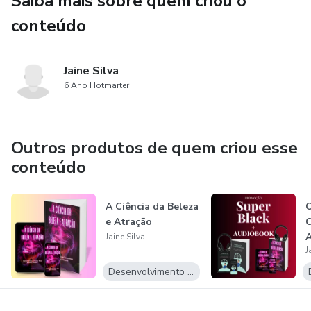
Saiba mais sobre quem criou o
conteúdo
Jaine Silva
6 Ano Hotmarter
Outros produtos de quem criou esse
conteúdo
A Ciência da Beleza
O
e Atração
C
A
Jaine Silva
J
M
Desenvolvimento Pessoal