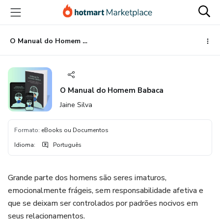
Ir
Ir
Ir
para
para
para
o
o
o
conteúdo
pagamento
rodapé
O Manual do Homem Babaca
principal
O Manual do Homem Babaca
Jaine Silva
Formato
:
eBooks ou Documentos
Idioma
:
Português
Grande parte dos homens são seres imaturos,
emocionalmente frágeis, sem responsabilidade afetiva e
que se deixam ser controlados por padrões nocivos em
seus relacionamentos.