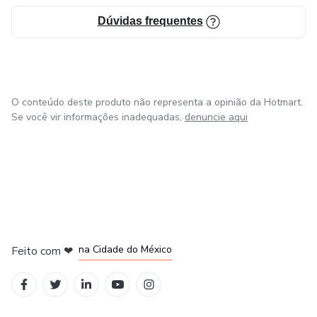
Dúvidas frequentes
O conteúdo deste produto não representa a opinião da Hotmart.
Se você vir informações inadequadas,
denuncie aqui
em Bogotá
em Amsterdam
em Madrid
na Cidade do México
Feito com
❤
em Belo Horizonte