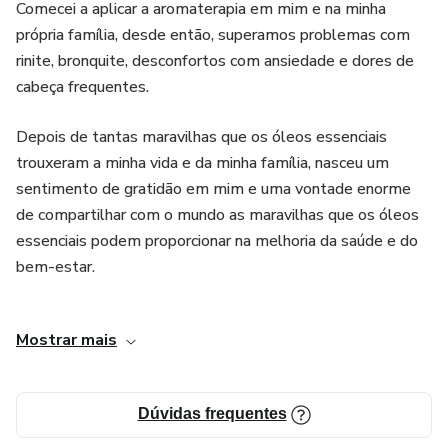
forma de usar os óleos para obter os benefícios desejados.
Comecei a aplicar a aromaterapia em mim e na minha
própria família, desde então, superamos problemas com
4. Suporte para sintomas comuns: O Ebook aborda como
rinite, bronquite, desconfortos com ansiedade e dores de
cabeça frequentes.
os óleos essenciais podem ser usados para aliviar
sintomas comuns relacionados à gravidez, como enjoos
Depois de tantas maravilhas que os óleos essenciais
matinais e dores nas costas. Isso pode ser especialmente
trouxeram a minha vida e da minha família, nasceu um
útil para mulheres grávidas que desejam encontrar
sentimento de gratidão em mim e uma vontade enorme
alternativas naturais e seguras para o alívio desses
de compartilhar com o mundo as maravilhas que os óleos
sintomas, evitando o uso de medicamentos convencionais.
essenciais podem proporcionar na melhoria da saúde e do
bem-estar.
5. Apoio para uma gravidez e parto saudáveis: O objetivo
principal do Ebook é fornecer um guia abrangente para
Entendendo ser minha missão apoiar a todos no uso
Mostrar mais
correto e responsável, decidi compartilhar um pouco da
mulheres grávidas e seus parceiros sobre como usar óleos
minha experiência acumulada através do E-book Óleos
essenciais para apoiar uma gravidez e parto saudáveis. Ele
Essências para Gestantes, para que outras pessoas
oferece informações valiosas e práticas que podem ajudar
Dúvidas frequentes
possam se beneficiar desse método.
a promover o bem-estar físico e emocional durante esse