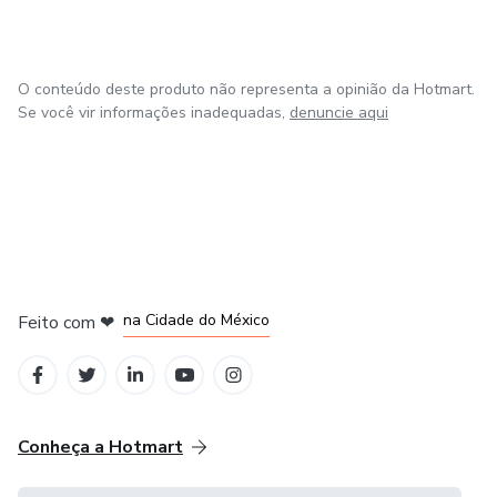
período importante da vida.
Seja bem-vindo ao E-book que irá transformar sua vida.
O conteúdo deste produto não representa a opinião da Hotmart.
Se você vir informações inadequadas,
denuncie aqui
em Bogotá
em Amsterdam
em Madrid
na Cidade do México
Feito com
❤
em Belo Horizonte
Conheça a Hotmart