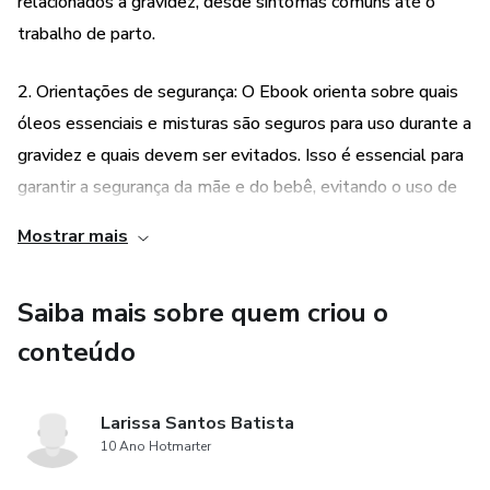
relacionados à gravidez, desde sintomas comuns até o
trabalho de parto.
2. Orientações de segurança: O Ebook orienta sobre quais
óleos essenciais e misturas são seguros para uso durante a
gravidez e quais devem ser evitados. Isso é essencial para
garantir a segurança da mãe e do bebê, evitando o uso de
óleos que possam ser prejudiciais durante esse período
Mostrar mais
sensível.
Saiba mais sobre quem criou o
3. Dicas práticas de uso: Além de fornecer informações
sobre os óleos essenciais seguros, o Ebook também
conteúdo
oferece dicas práticas sobre como usar esses óleos de
maneira segura e eficaz. Ele abrange diferentes métodos
Larissa Santos Batista
de aplicação, como massagem, inalação e aplicação tópica,
10 Ano Hotmarter
permitindo que as mulheres grávidas escolham a melhor