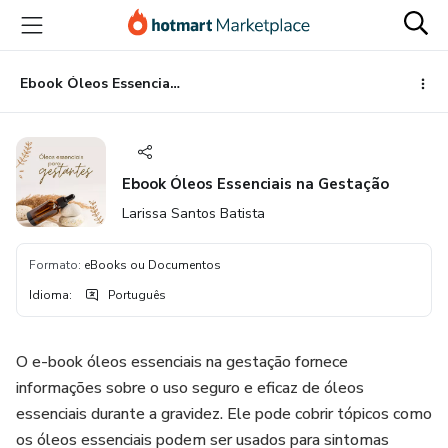
Ir
Ir
Ir
para
para
para
o
o
o
conteúdo
pagamento
rodapé
Ebook Óleos Essenciais na Gestação
principal
Ebook Óleos Essenciais na Gestação
Larissa Santos Batista
Formato
:
eBooks ou Documentos
Idioma
:
Português
O e-book óleos essenciais na gestação fornece
informações sobre o uso seguro e eficaz de óleos
essenciais durante a gravidez. Ele pode cobrir tópicos como
os óleos essenciais podem ser usados ​​para sintomas