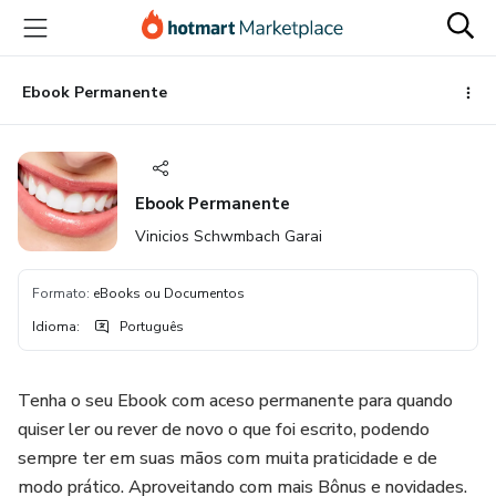
Ir
Ir
Ir
para
para
para
o
o
o
conteúdo
pagamento
rodapé
Ebook Permanente
principal
Ebook Permanente
Vinicios Schwmbach Garai
Formato
:
eBooks ou Documentos
Idioma
:
Português
Tenha o seu Ebook com aceso permanente para quando
quiser ler ou rever de novo o que foi escrito, podendo
sempre ter em suas mãos com muita praticidade e de
modo prático. Aproveitando com mais Bônus e novidades.