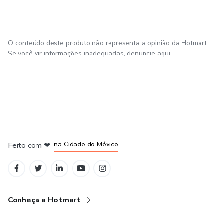
O conteúdo deste produto não representa a opinião da Hotmart.
Se você vir informações inadequadas,
denuncie aqui
em Bogotá
em Amsterdam
em Madrid
na Cidade do México
Feito com
❤
em Belo Horizonte
Conheça a Hotmart