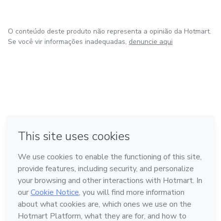
O conteúdo deste produto não representa a opinião da Hotmart.
Se você vir informações inadequadas,
denuncie aqui
em Amsterdam
em Madrid
em Bogotá
Feito com
❤
em Belo Horizonte
na Cidade do México
Conheça a Hotmart
Idioma