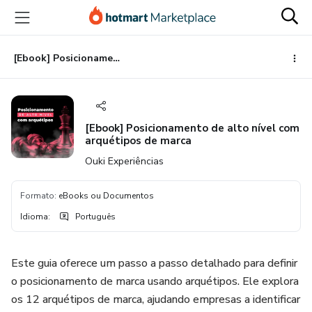
Ir
Ir
Ir
para
para
para
o
o
o
conteúdo
pagamento
rodapé
[Ebook] Posicionamento de alto nível com arquétipos de marca
principal
[Ebook] Posicionamento de alto nível com
arquétipos de marca
Ouki Experiências
Formato
:
eBooks ou Documentos
Idioma
:
Português
Este guia oferece um passo a passo detalhado para definir
o posicionamento de marca usando arquétipos. Ele explora
os 12 arquétipos de marca, ajudando empresas a identificar