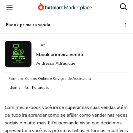
Ir
Ir
Ir
para
para
para
o
o
o
conteúdo
pagamento
rodapé
Ebook primeira venda
principal
Ebook primeira venda
Andressa Alfradique
Formato
:
Cursos Online e Serviços de Assinatura
Idioma
:
Português
Com meu e-book você irá se superar nas suas vendas além
de tudo irá aprender como se afiliar como vender nas redes
sociais e muito mais E foi pensando nisso que decidimos
apresentar a você, nas próximas linhas, 5 formas imbatíveis