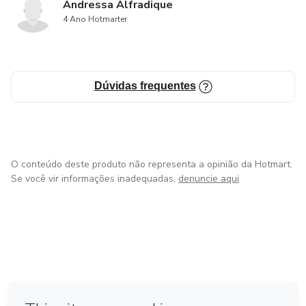
Andressa Alfradique
4 Ano Hotmarter
Dúvidas frequentes
O conteúdo deste produto não representa a opinião da Hotmart.
Se você vir informações inadequadas,
denuncie aqui
em Bogotá
em Amsterdam
em Madrid