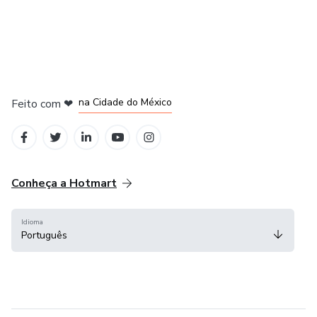
em Bogotá
em Amsterdam
em Madrid
na Cidade do México
Feito com
❤
em Belo Horizonte
Conheça a Hotmart
Idioma
Português