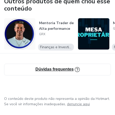
Outros produtos de quem criou esse
conteúdo
Mentoria Trader de
M
Alta performance
GRX
Finanças e Investimentos
Dúvidas frequentes
O conteúdo deste produto não representa a opinião da Hotmart.
Se você vir informações inadequadas,
denuncie aqui