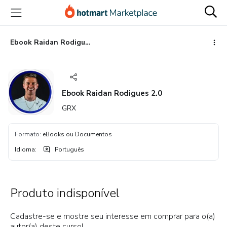
Ir
Ir
Ir
para
para
para
o
o
o
conteúdo
pagamento
rodapé
Ebook Raidan Rodigues 2.0
principal
Ebook Raidan Rodigues 2.0
GRX
Formato
:
eBooks ou Documentos
Idioma
:
Português
Produto indisponível
Cadastre-se e mostre seu interesse em comprar para o(a)
autor(a) deste curso!