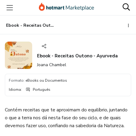
Ir
Ir
Ir
para
para
para
o
o
o
conteúdo
pagamento
rodapé
Ebook - Receitas Outono - Ayurveda
principal
Ebook - Receitas Outono - Ayurveda
Joana Chambel
Formato
:
eBooks ou Documentos
Idioma
:
Português
Contém receitas que te aproximam do equilíbrio, juntando
o que a terra nos dá nesta fase do seu ciclo, e de quais
devemos fazer uso, confiando na sabedoria da Natureza.