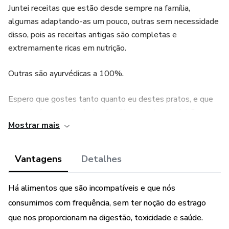
Juntei receitas que estão desde sempre na família,
algumas adaptando-as um pouco, outras sem necessidade
disso, pois as receitas antigas são completas e
extremamente ricas em nutrição.
Outras são ayurvédicas a 100%.
Espero que gostes tanto quanto eu destes pratos, e que
possam fazer parte da tua família e das tuas refeições de
Mostrar mais
Outono!
Aguardo que partilhes tudo comigo e me identifiques nos
Vantagens
Detalhes
retratos dos teus pratos em @aselvagemmulherdaservas
Há alimentos que são incompatíveis e que nós
consumimos com frequência, sem ter noção do estrago
que nos proporcionam na digestão, toxicidade e saúde.