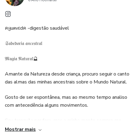
6 Ano Hotmarter
คყuяvεdค -digestão saudável
𝔖𝔞𝔟𝔢𝔡𝔬𝔯𝔦𝔞 𝔞𝔫𝔠𝔢𝔰𝔱𝔯𝔞𝔩
𝔐𝔞𝔤𝔦𝔞 𝔑𝔞𝔱𝔲𝔯𝔞𝔩🔮
Amante da Natureza desde criança, procuro seguir o canto
das almas das minhas ancestrais sobre o Mundo Natural.
Gosto de ser espontânea, mas ao mesmo tempo analiso
com antecedência alguns movimentos.
Sou tranquila por fora, mas a minha mente sempre me
incentiva a criar. Sou artista de alma e pensamento,
Mostrar mais
criadora de arte da alma.