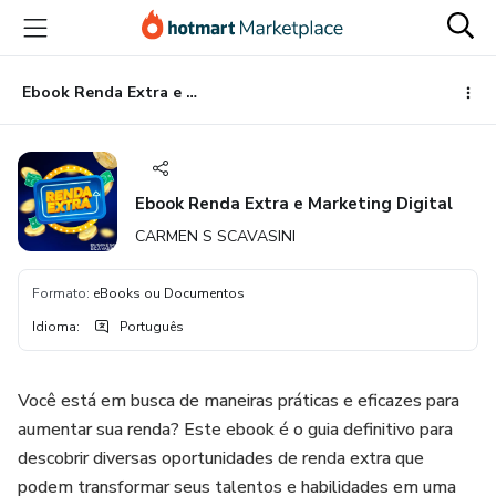
Ir
Ir
Ir
para
para
para
o
o
o
conteúdo
pagamento
rodapé
Ebook Renda Extra e Marketing Digital
principal
Ebook Renda Extra e Marketing Digital
CARMEN S SCAVASINI
Formato
:
eBooks ou Documentos
Idioma
:
Português
Você está em busca de maneiras práticas e eficazes para
aumentar sua renda? Este ebook é o guia definitivo para
descobrir diversas oportunidades de renda extra que
podem transformar seus talentos e habilidades em uma