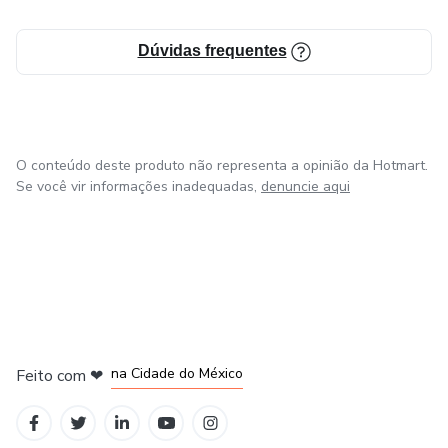
Dúvidas frequentes
O conteúdo deste produto não representa a opinião da Hotmart.
Se você vir informações inadequadas,
denuncie aqui
em Bogotá
em Amsterdam
em Madrid
na Cidade do México
Feito com
❤
em Belo Horizonte