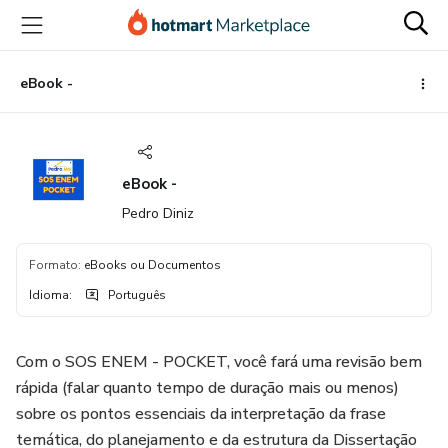
Ir
Ir
Ir
para
para
para
o
o
o
conteúdo
pagamento
rodapé
eBook -
principal
eBook -
Pedro Diniz
Formato
:
eBooks ou Documentos
Idioma
:
Português
Com o SOS ENEM - POCKET, você fará uma revisão bem
rápida (falar quanto tempo de duração mais ou menos)
sobre os pontos essenciais da interpretação da frase
temática, do planejamento e da estrutura da Dissertação