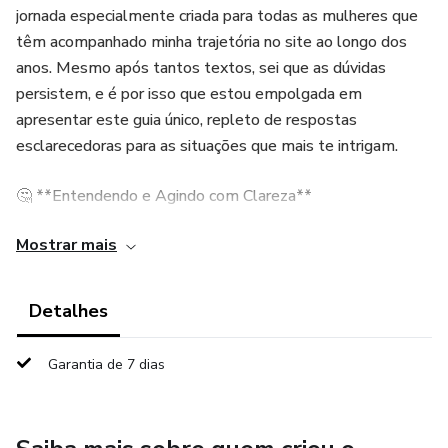
jornada especialmente criada para todas as mulheres que
têm acompanhado minha trajetória no site ao longo dos
anos. Mesmo após tantos textos, sei que as dúvidas
persistem, e é por isso que estou empolgada em
apresentar este guia único, repleto de respostas
esclarecedoras para as situações que mais te intrigam.
🤔 **Entendendo e Agindo com Clareza**
Mostrar mais
Ao compilar as perguntas mais buscadas, cada resposta é
entregue com sinceridade, guiando você na melhor forma
de agir. Desvendar a complexidade masculina e,
Detalhes
principalmente, entender suas próprias emoções é a chave
para construir relacionamentos afetivos de qualidade.
Garantia de 7 dias
💡 **Aprendizado Através dos Posts Mais Populares**