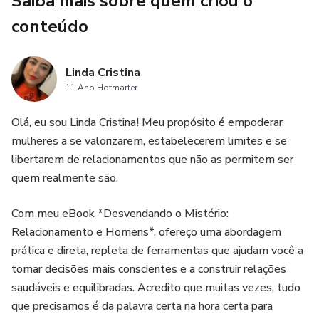
Saiba mais sobre quem criou o
Além da coletânea, decidi incluir os posts mais populares
do site, transformando este e-book em seu guia de bolso
conteúdo
para todas as situações. Seja para agir de maneira assertiva
ou para uma pausa mental, o e-book S.O.S. está aqui para
Linda Cristina
te acompanhar.
11 Ano Hotmarter
🚀 **S.O.S.: Seu Manual de Valorização Pessoal e
Olá, eu sou Linda Cristina! Meu propósito é empoderar
Relacionamentos Positivos**
mulheres a se valorizarem, estabelecerem limites e se
libertarem de relacionamentos que não as permitem ser
Espero que aproveite cada página deste conteúdo
quem realmente são.
preparado com sinceridade e carinho. Meu desejo é que
você não apenas desvende os segredos dos
Com meu eBook *Desvendando o Mistério:
relacionamentos, mas também aprenda a se valorizar.
Relacionamento e Homens*, ofereço uma abordagem
Relacionamentos sérios se tornam a menor das
prática e direta, repleta de ferramentas que ajudam você a
preocupações quando cultivamos um verdadeiro carinho e
tomar decisões mais conscientes e a construir relações
respeito por nós mesmas. Este e-book é a sua ferramenta
saudáveis e equilibradas. Acredito que muitas vezes, tudo
para construir uma vida afetiva gratificante, onde o respeito
que precisamos é da palavra certa na hora certa para
próprio é o alicerce de todos os frutos positivos que virão!