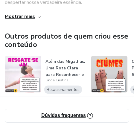
despertar nossa verdadeira essência.
🎁 **Garanta Agora o Seu Exemplar e Inicie a
Mostrar mais
Chega de ser trouxa! Vamos juntas transformar sua vida,
Transformação na Sua Vida Afetiva!**
viver com mais leveza e alegria, e realizar todos os seus
sonhos. Aqui, não tem enrolação: a resposta é curta e
Outros produtos de quem criou esse
grossa, porque você merece se libertar e brilhar!
conteúdo
Além das Migalhas:
C
Uma Rota Clara
P
para Reconhecer e
S
Linda Cristina
L
Celebrar...
n
Relacionamentos
Dúvidas frequentes