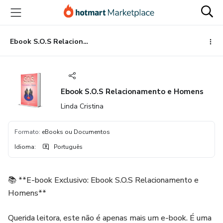
Ir
Ir
Ir
para
para
para
o
o
o
conteúdo
pagamento
rodapé
Ebook S.O.S Relacionamento e Homens
principal
Ebook S.O.S Relacionamento e Homens
Linda Cristina
Formato
:
eBooks ou Documentos
Idioma
:
Português
📚 **E-book Exclusivo: Ebook S.O.S Relacionamento e
Homens**
Querida leitora, este não é apenas mais um e-book. É uma