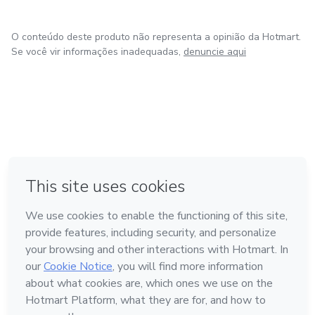
O conteúdo deste produto não representa a opinião da Hotmart.
Se você vir informações inadequadas,
denuncie aqui
em Bogotá
em Amsterdam
em Madrid
na Cidade do México
Feito com
❤
em Belo Horizonte
Conheça a Hotmart
Idioma