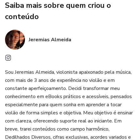
Saiba mais sobre quem criou o
Ritmos simples e batidas populares
conteúdo
Exercícios práticos para evoluir rápido
Jeremias Almeida
Dicas para evitar dores nos dedos e desistência
Como tocar suas primeiras músicas completas
Sou Jeremias Almeida, violonista apaixonado pela música,
✨ Para quem é este eBook? ✔ Iniciantes do zero
com mais de 3 anos de experiência no violão e em
constante aperfeiçoamento. Decidi transformar meu
✔ Pessoas sem tempo para aulas presenciais
conhecimento em eBooks práticos e acessíveis, pensados
especialmente para quem sonha em aprender a tocar
✔ Quem quer aprender no seu próprio ritmo
violão de forma simples e objetiva. Meu objetivo é ensinar
com clareza, oferecendo suporte real ao iniciante. Em
✔ Jovens, adultos e até quem acha que “já passou da
breve, trarei conteúdos como campo harmônico,
idade”
Dedilhados Diversos, cifras exclusivas, acordes variados e