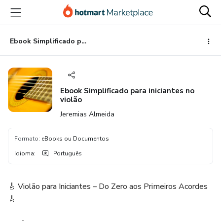
Ir
Ir
Ir
para
para
para
o
o
o
conteúdo
pagamento
rodapé
Ebook Simplificado para iniciantes no violão
principal
Ebook Simplificado para iniciantes no
violão
Jeremias Almeida
Formato
:
eBooks ou Documentos
Idioma
:
Português
🎸 Violão para Iniciantes – Do Zero aos Primeiros Acordes
🎸