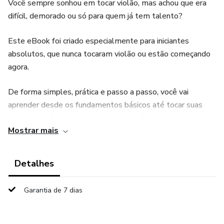
Você sempre sonhou em tocar violão, mas achou que era
difícil, demorado ou só para quem já tem talento?
Este eBook foi criado especialmente para iniciantes
absolutos, que nunca tocaram violão ou estão começando
agora.
De forma simples, prática e passo a passo, você vai
aprender desde os fundamentos básicos até tocar suas
primeiras músicas, mesmo sem experiência anterior.
Mostrar mais
📘 O que você vai aprender neste eBook:
Detalhes
Como segurar o violão corretamente
Garantia de 7 dias
Nome das cordas e afinação correta
Primeiros acordes essenciais para iniciantes