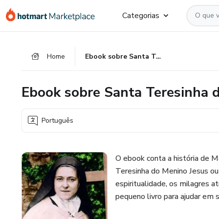
Ir
Ir
Ir
Categorias
para
para
para
o
o
o
conteúdo
pagamento
rodapé
Home
Ebook sobre Santa Teresinha do Menino Jesus
principal
Ebook sobre Santa Teresinha 
Português
O ebook conta a história de Ma
Teresinha do Menino Jesus ou S
espiritualidade, os milagres a
pequeno livro para ajudar em 