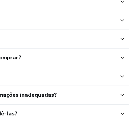
comprar?
rmações inadequadas?
ê-las?