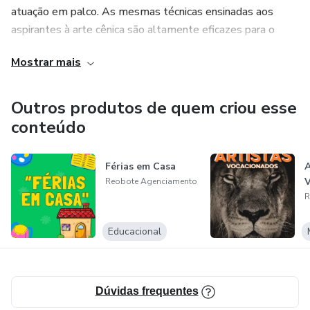
atuação em palco. As mesmas técnicas ensinadas aos
aspirantes à arte cênica são altamente eficazes para o
desenvolvimento das competências pessoais.
Mostrar mais
Vamos abordar algumas das principais habilidades exigidas
pelo mercado de trabalho e comentar sobre técnicas de
Outros produtos de quem criou esse
teatro que podem contribuir de forma eficaz para o
conteúdo
desenvolvimento das capacidades essenciais.
Férias em Casa
A
Habilidades e competências exigidas.
V
Reobote Agenciamento
R
Educacional
Dúvidas frequentes