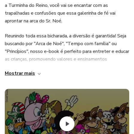
a Turminha do Reino, você vai se encantar com as
trapalhadas e confusões que essa galerinha de fé vai
aprontar na arca do Sr. Noé.
Reunindo toda essa bicharada, a diversão é garantida! Seja
buscando por "Arca de Noé", "Tempo com família" ou
"Princípios", nosso e-book é perfeito para entreter e educar
as crianças, promovendo valores e ensinamentos
importantes de uma forma leve e cativante. Não perca a
Mostrar mais
oportunidade de fazer parte dessa linda jornada em família.
Venha conosco e viva momentos inesquecíveis com A Arca
de Noé!