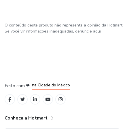
O conteúdo deste produto não representa a opinião da Hotmart.
Se você vir informações inadequadas,
denuncie aqui
em Bogotá
em Amsterdam
em Madrid
na Cidade do México
Feito com
❤
em Belo Horizonte
Conheça a Hotmart