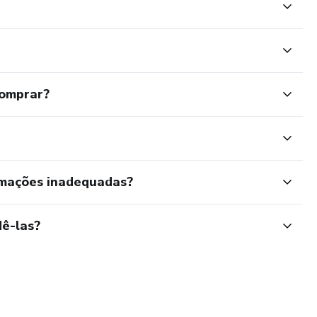
comprar?
rmações inadequadas?
ê-las?