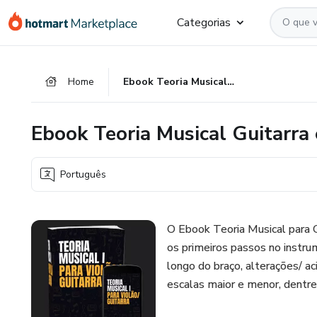
Ir
Ir
Ir
Categorias
para
para
para
o
o
o
conteúdo
pagamento
rodapé
Home
Ebook Teoria Musical Guitarra e Violão - André Viana
principal
Ebook Teoria Musical Guitarra 
Português
O Ebook Teoria Musical para G
os primeiros passos no instru
longo do braço, alterações/ aci
escalas maior e menor, dentre