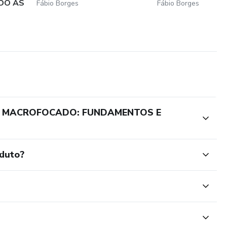
DO AS
Fábio Borges
Fábio Borges
 E MACROFOCADO: FUNDAMENTOS E
oduto?