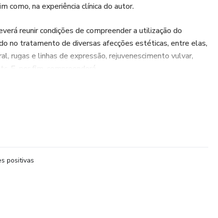
 como, na experiência clínica do autor.
 deverá reunir condições de compreender a utilização do
o no tratamento de diversas afecções estéticas, entre elas,
oral, rugas e linhas de expressão, rejuvenescimento vulvar,
etc. E, por fim, compreenderá
ipamento de forma isolada ou em associações com outros
s.
s positivas