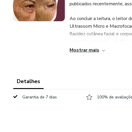
publicados recentemente, assim
Ao concluir a leitura, o leitor
Ultrassom Micro e Macrofocad
flacidez cutânea facial e corp
gordura localizada e celulite, 
Mostrar mais
as técnicas de se usar o equ
recursos, inclusive, os injetávei
Boa leitura...
Detalhes
Garantia de 7 dias
100% de avaliaçõe