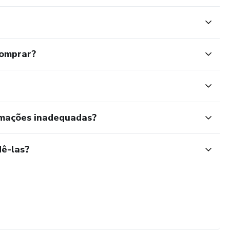
comprar?
rmações inadequadas?
ê-las?