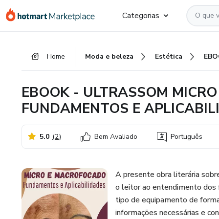
Ir
Ir
Ir
Categorias
para
para
para
o
o
o
conteúdo
pagamento
rodapé
Home
Moda e beleza
Estética
principal
EBOOK - ULTRASSOM MICRO
FUNDAMENTOS E APLICABIL
5.0
(
2
)
Bem Avaliado
Português
A presente obra literária sob
o leitor ao entendimento dos
tipo de equipamento de forma 
informações necessárias e co