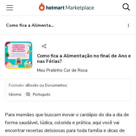
Ir
Ir
Ir
para
para
para
o
o
o
conteúdo
pagamento
rodapé
Como fica a Alimentação no final de Ano e nas Férias?
principal
Como fica a Alimentação no final de Ano e
nas Férias?
Meu Pratinho Cor de Rosa
Formato
:
eBooks ou Documentos
Idioma
:
Português
Para mamães que buscam inovar o cardápio do dia a dia de
forma saudável, lúdica, colorida e prática, aqui você vai
encontrar receitas deliciosas para toda família e dicas de