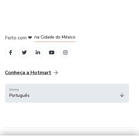
em Bogotá
em Amsterdam
em Madrid
na Cidade do México
Feito com
❤
em Belo Horizonte
Conheça a Hotmart
Idioma
Português