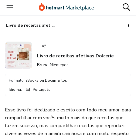
Ir
Ir
Ir
para
para
para
o
o
o
conteúdo
pagamento
rodapé
Livro de receitas afetivas Dolcerie
principal
Livro de receitas afetivas Dolcerie
Bruna Niemeyer
Formato
:
eBooks ou Documentos
Idioma
:
Português
Esse livro foi idealizado e escrito com todo meu amor, para
compartilhar com vocês muito mais do que receitas que
fazem sucesso, mas compartilhar receitas que reproduzi
diversas vezes de maneira carinhosa e com muito respeito