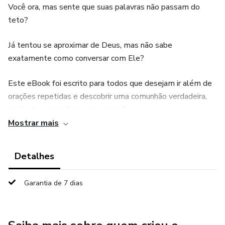
Você ora, mas sente que suas palavras não passam do
teto?
Já tentou se aproximar de Deus, mas não sabe
exatamente como conversar com Ele?
Este eBook foi escrito para todos que desejam ir além de
orações repetidas e descobrir uma comunhão verdadeira,
profunda e transformadora com Deus.
Mostrar mais
📖 “Orando Como Deus Quer Que Você Ore” foi escrito
pelo Pastor Edimar Brandelero, um homem de Deus muito
Detalhes
usado pelo Senhor, com uma caminhada marcada por
intimidade, ensino bíblico sólido e vida de oração. Ao longo
Garantia de 7 dias
de seu ministério, ele tem ajudado milhares de pessoas a
desenvolverem uma relação real e viva com Deus.