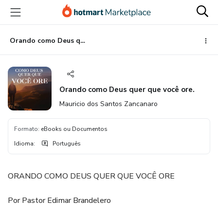
Ir
Ir
Ir
para
para
para
o
o
o
conteúdo
pagamento
rodapé
Orando como Deus quer que você ore.
principal
Orando como Deus quer que você ore.
Mauricio dos Santos Zancanaro
Formato
:
eBooks ou Documentos
Idioma
:
Português
ORANDO COMO DEUS QUER QUE VOCÊ ORE
Por Pastor Edimar Brandelero