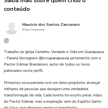
Saiba mais sobre quem criou o
Neste livro, você vai aprender:
conteúdo
✨ O que a Bíblia realmente ensina sobre a oração
✨ Como se aproximar de Deus com confiança, fé e
Mauricio dos Santos Zancanaro
sinceridade
6 Ano Hotmarter
✨ Os erros mais comuns que impedem uma oração eficaz
Trabalho na Igreja Caminho, Verdade e Vida em Guarapuava
✨ Como alinhar seu coração à vontade de Deus
- Paraná (Instagram: @icvvguarapuava) juntamente com o
Pastor Edimar Brandelero, autor de todos os livros
✨ Como transformar a oração em um relacionamento
publicados neste perfil.
diário, e não em um simples ritual
Firmamos essa parceria com um único propósito: alcançar
Este não é apenas um livro sobre como pedir coisas a
milhares de pessoas que desejam uma verdadeira
Deus, mas sobre como ouvir Sua voz, entender Sua
transformação de vida. Cada livreto foi escrito pelas mãos
vontade e viver uma fé prática e constante.
do Pastor Edimar, mas a inspiração vem do Espírito Santo
de Deus, que direciona, ensina e transforma.