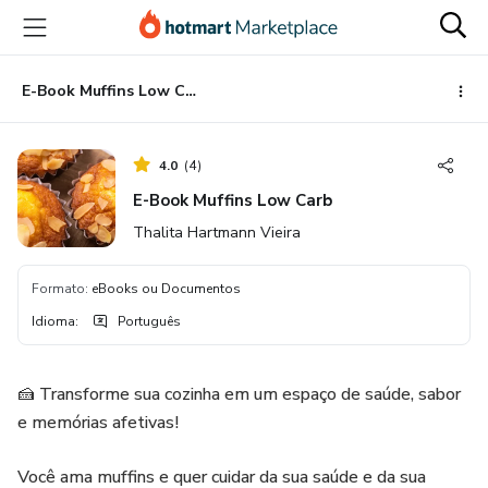
Ir
Ir
Ir
para
para
para
o
o
o
conteúdo
pagamento
rodapé
E-Book Muffins Low Carb
principal
4.0
(
4
)
E-Book Muffins Low Carb
Thalita Hartmann Vieira
Formato
:
eBooks ou Documentos
Idioma
:
Português
🍰 Transforme sua cozinha em um espaço de saúde, sabor
e memórias afetivas!
Você ama muffins e quer cuidar da sua saúde e da sua