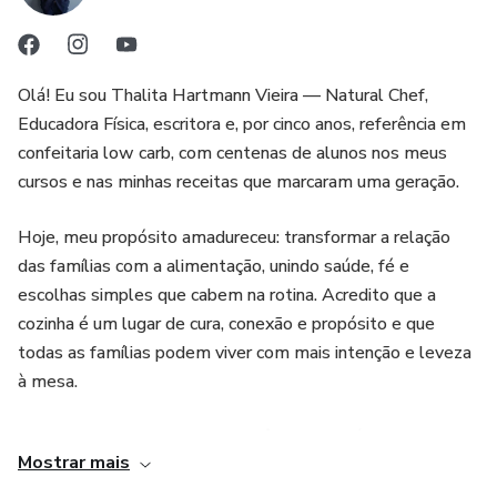
Faça parte dessa transformação. Cuide da sua saúde e leve
sabor e propósito para a sua mesa.
📥 Garanta já o seu e-book
Olá! Eu sou Thalita Hartmann Vieira — Natural Chef,
Educadora Física, escritora e, por cinco anos, referência em
confeitaria low carb, com centenas de alunos nos meus
cursos e nas minhas receitas que marcaram uma geração.
Hoje, meu propósito amadureceu: transformar a relação
das famílias com a alimentação, unindo saúde, fé e
escolhas simples que cabem na rotina. Acredito que a
cozinha é um lugar de cura, conexão e propósito e que
todas as famílias podem viver com mais intenção e leveza
à mesa.
Com mais de 20 anos de experiência em saúde e
Mostrar mais
comportamento, criei materiais práticos, deliciosos e
espiritualmente seguros para quem deseja comer bem