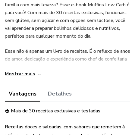
família com mais leveza? Esse e-book Muffins Low Carb é
para você! Com mais de 30 receitas exclusivas, funcionais,
sem glúten, sem açúcar e com opções sem lactose, você
vai aprender a preparar bolinhos deliciosos e nutritivos,
perfeitos para qualquer momento do dia.
Esse não é apenas um livro de receitas. É o reflexo de anos
de amor, dedicação e experiência como chef de confeitaria
saudável e mãe. Cada receita foi testada, adaptada e
Mostrar mais
criada pensando na sua rotina, no lanche das crianças, em
momentos especiais e também na possibilidade de renda
extra com vendas saudáveis!
Vantagens
Detalhes
Você encontrará: ✅ Receitas doces e salgadas
🧁 Mais de 30 receitas exclusivas e testadas
✅ Ingredientes acessíveis
Receitas doces e salgadas, com sabores que remetem à