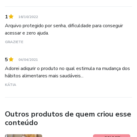
Aqui, cada receita é uma oportunidade de transformar o
1
dia… e o coração. ❤️🍃
16/10/2022
Arquivo protegido por senha, dificuldade para conseguir
acessar e zero ajuda.
GRAZIETE
5
04/04/2021
Adorei adiqurir o produto no qual estimula na mudança dos
hábitos alimentares mais saudáveis...
KÁTIA
Outros produtos de quem criou esse
conteúdo