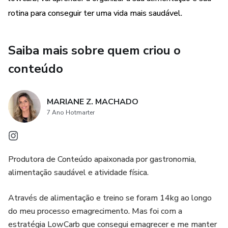
Capítulos do Ebook:
rotina para conseguir ter uma vida mais saudável.
1. Sobre mim (conto minha história com a culinária saudável
e como faço para equilibrar o cardápio do dia);
Saiba mais sobre quem criou o
conteúdo
2. Como Montar seu cardápio da Semana;
3. Como fazer sua lista de compras;
MARIANE Z. MACHADO
7 Ano Hotmarter
4. Como armazenar suas marmitas;
5. Dicas de utensílios de cozinha;
Produtora de Conteúdo apaixonada por gastronomia,
alimentação saudável e atividade física.
6. Dicas de produtos (molhos, produtos fits...);
Através de alimentação e treino se foram 14kg ao longo
7. Receitas com Frango;
do meu processo emagrecimento. Mas foi com a
estratégia LowCarb que consegui emagrecer e me manter
8. Receitas com Carne;