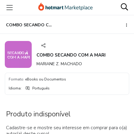
Ir
Ir
Ir
para
para
para
o
o
o
conteúdo
pagamento
rodapé
COMBO SECANDO COM A MARI
principal
COMBO SECANDO COM A MARI
MARIANE Z. MACHADO
Formato
:
eBooks ou Documentos
Idioma
:
Português
Produto indisponível
Cadastre-se e mostre seu interesse em comprar para o(a)
autor(a) deste curso!