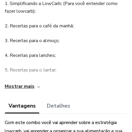
1. Simplificando a LowCarb; (Para você entender como
fazer lowcarb);
2. Receitas para o café da manhã;
3. Receitas para o almoço;
4. Receitas para lanches;
5. Receitas para o Jantar;
6. Receitas para Acompanhamentos;
Mostrar mais
7. Como calcular sua dieta lowcarb.
Vantagens
Detalhes
- EBOOK RECEITAS PRÁTICAS PARA MARMITAS E
PARA O DIA A DIA:
Com este combo você vai aprender sobre a estratégia
lowcarb, vai aprender a organizar a sua alimentação e sua