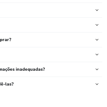
mprar?
rmações inadequadas?
ê-las?