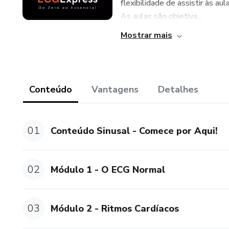
flexibilidade de assistir às a
As aulas são objetiva...
Mostrar mais
Conteúdo
Vantagens
Detalhes
01
Conteúdo Sinusal - Comece por Aqui!
02
Módulo 1 - O ECG Normal
03
Módulo 2 - Ritmos Cardíacos