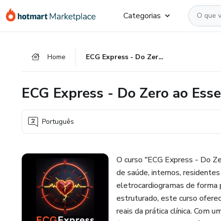
Ir
Ir
Ir
Categorias
para
para
para
o
o
o
conteúdo
pagamento
rodapé
Home
ECG Express - Do Zero ao Essencial
principal
ECG Express - Do Zero ao Esse
Português
O curso "ECG Express - Do Zer
de saúde, internos, residente
eletrocardiogramas de forma 
estruturado, este curso ofer
reais da prática clínica. Com 