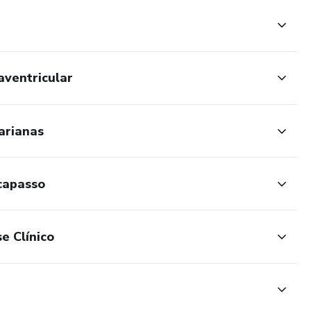
aventricular
arianas
capasso
e Clínico