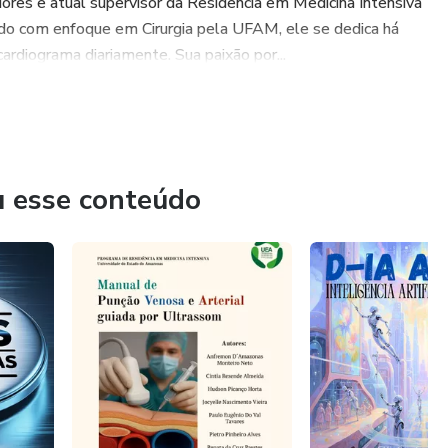
es e atual supervisor da Residência em Medicina Intensiva
o com enfoque em Cirurgia pela UFAM, ele se dedica há
ardiograma diariamente. Sua paixão por...
u esse conteúdo