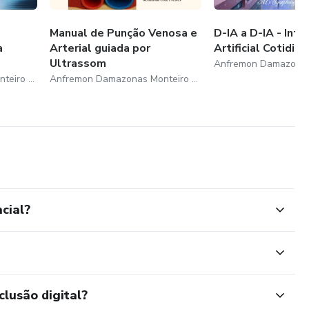
Manual de Punção Venosa e
D-IA a D-IA - Inte
a
Arterial guiada por
Artificial Cotidian
Ultrassom
Anfremon Damazonas Monteiro Neto
Anfremon Damazonas Monteiro Neto
cial?
clusão digital?