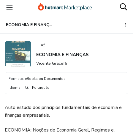
Ir
Ir
Ir
para
para
para
o
o
o
conteúdo
pagamento
rodapé
ECONOMIA E FINANÇAS
principal
ECONOMIA E FINANÇAS
Vicente Graceffi
Formato
:
eBooks ou Documentos
Idioma
:
Português
Auto estudo dos princípios fundamentais de economia e
finanças empresariais.
ECONOMIA: Noções de Economia Geral, Regimes e,