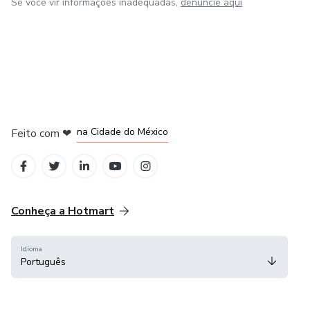
Se você vir informações inadequadas,
denuncie aqui
em Bogotá
em Amsterdam
em Madrid
na Cidade do México
Feito com
❤
em Belo Horizonte
Conheça a Hotmart
Idioma
Português