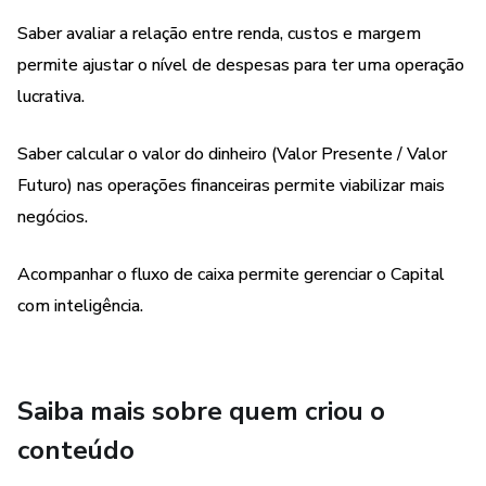
perda. Nenhuma informação contida neste produto deve
ser interpretada como uma garantia de resultados.
Saber avaliar a relação entre renda, custos e margem
permite ajustar o nível de despesas para ter uma operação
lucrativa.
Saber calcular o valor do dinheiro (Valor Presente / Valor
Futuro) nas operações financeiras permite viabilizar mais
negócios.
Acompanhar o fluxo de caixa permite gerenciar o Capital
com inteligência.
Saiba mais sobre quem criou o
conteúdo