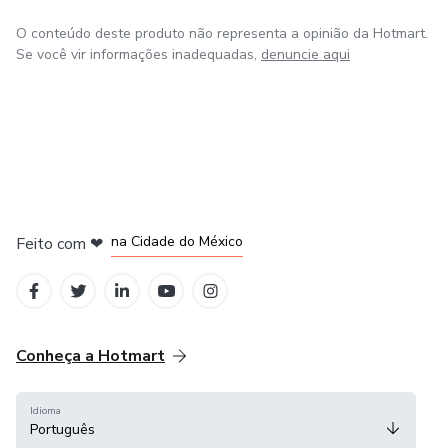
O conteúdo deste produto não representa a opinião da Hotmart.
Se você vir informações inadequadas,
denuncie aqui
em Bogotá
em Amsterdam
em Madrid
na Cidade do México
Feito com
❤
em Belo Horizonte
Conheça a Hotmart
Idioma
Português