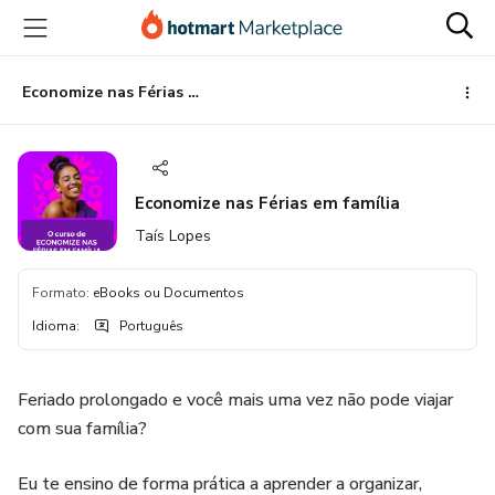
Ir
Ir
Ir
para
para
para
o
o
o
conteúdo
pagamento
rodapé
Economize nas Férias em família
principal
Economize nas Férias em família
Taís Lopes
Formato
:
eBooks ou Documentos
Idioma
:
Português
Feriado prolongado e você mais uma vez não pode viajar
com sua família?
Eu te ensino de forma prática a aprender a organizar,