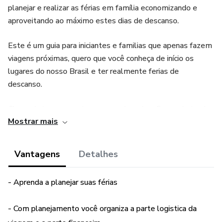
planejar e realizar as férias em família economizando e
aproveitando ao máximo estes dias de descanso.
Este é um guia para iniciantes e familias que apenas fazem
viagens próximas, quero que você conheça de início os
lugares do nosso Brasil e ter realmente ferias de
descanso.
Chega de ir para a praia em casa alugada e ficar na beira de
Mostrar mais
fogão cozinhando para todo mundo e bora curtir uma
semana em um Resort com tudo incluso - comida e bebida
24horas por dia a disposição e ainda gratuidade de até 3
Vantagens
Detalhes
crianças de 12 anos.
- Aprenda a planejar suas férias
Você nao vai se arrepender de ter este aprendizado.
- Com planejamento você organiza a parte logistica da