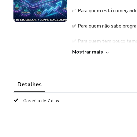
✅ Para quem está começando 
✅ Para quem não sabe program
✅ Para quem tem pouco tempo
Mostrar mais
✅ Para quem quer parar de "ach
Detalhes
Garantia de 7 dias