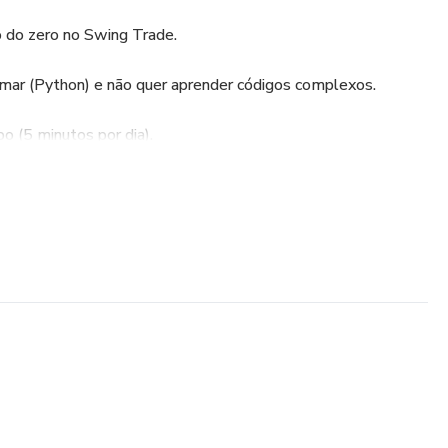
do zero no Swing Trade.
ar (Python) e não quer aprender códigos complexos.
 (5 minutos por dia).
ar" e começar a "calcular".