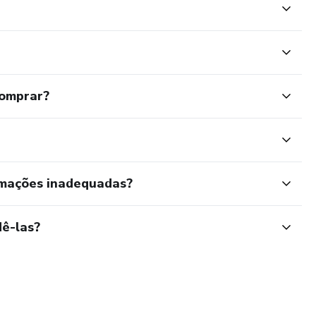
comprar?
rmações inadequadas?
ê-las?