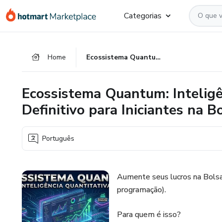
Ir
Ir
Ir
Categorias
para
para
para
o
o
o
conteúdo
pagamento
rodapé
Home
Ecossistema Quantum: Inteligência Quantitativa - O Guia Definitivo para Iniciantes na Bolsa
principal
Ecossistema Quantum: Inteligê
Definitivo para Iniciantes na B
Português
Aumente seus lucros na Bols
programação).
Para quem é isso?