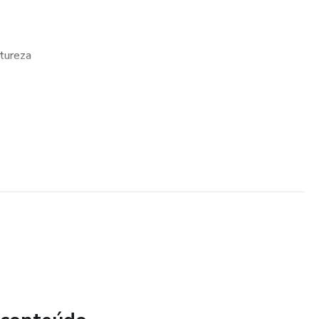
tureza
cos
meio do colorir
idades divertidas e educativas.