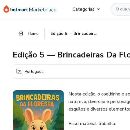
Ir
Ir
Ir
Categorias
para
para
para
o
o
o
conteúdo
pagamento
rodapé
Home
Edição 5 — Brincadeiras Da Floresta (PDF Infantil para Colorir)
principal
Edição 5 — Brincadeiras Da Flo
Português
Nesta edição, o coelhinho e s
natureza, diversão e personag
esquilos e diversos elementos
Esse material trabalha: