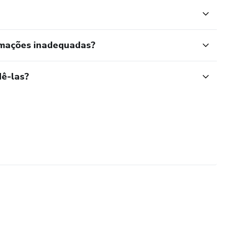
rmações inadequadas?
ê-las?