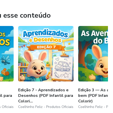
u esse conteúdo
coleções e proporcionar aprendizado com diversão para os
Edição 7 - Aprendizados e
Edição 3 — As av
il para
Desenhos (PDF Infantil para
bem (PDF Infantil
Colori...
Colorir)
 Oficiais
Coelhinho Feliz - Produtos Oficiais
Coelhinho Feliz - Prod