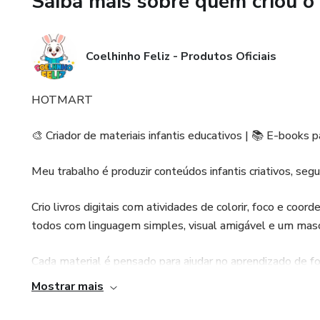
Saiba mais sobre quem criou o
Coelhinho Feliz - Produtos Oficiais
HOTMART
🎨 Criador de materiais infantis educativos | 📚 E-books p
Meu trabalho é produzir conteúdos infantis criativos, segu
Crio livros digitais com atividades de colorir, foco e coo
todos com linguagem simples, visual amigável e um masc
Cada material é pensado para ajudar no aprendizado de for
responsáveis e professores tenham acesso a conteúdos pro
Mostrar mais
✨ Meu objetivo: oferecer atividades que estimulam criativ