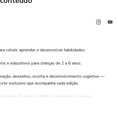
 conteúdo
ara colorir, aprender e desenvolver habilidades
ros e educativos para crianças de 2 a 8 anos.
rdenação, desenhos, escrita e desenvolvimento cognitivo —
ote exclusivo que acompanha cada edição.
ma leve, divertida e didática, permitindo que pais,
ntos para imprimir e usar no dia a dia.
idade, atenção, coordenação motora, alfabetização inicial e