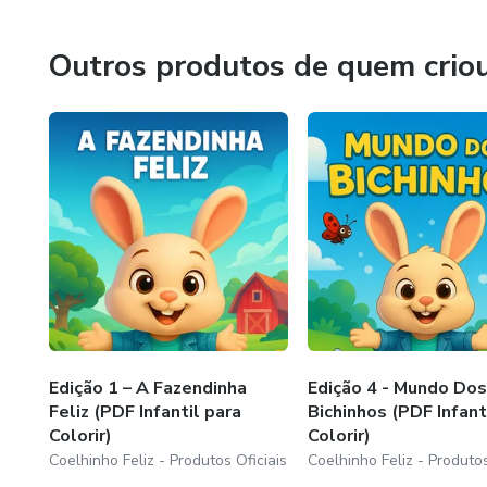
imaginação — tudo de forma prática, bonita e acessível.
Outros produtos de quem crio
Seja bem-vindo(a)! Fique à vontade para explorar nossas 
pequenos.
Edição 1 – A Fazendinha
Edição 4 - Mundo Dos
Feliz (PDF Infantil para
Bichinhos (PDF Infant
Colorir)
Colorir)
Coelhinho Feliz - Produtos Oficiais
Coelhinho Feliz - Produtos