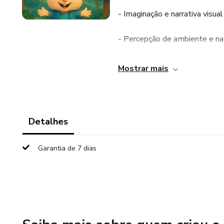
- Imaginação e narrativa visual
- Percepção de ambiente e na
- Conexão com temas ecológi
Mostrar mais
- Desenvolvimento motor por 
Uma coleção perfeita para ativ
Detalhes
Garantia de 7 dias