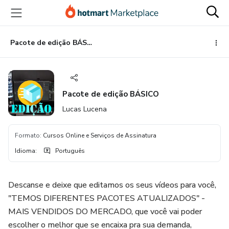
Ir
Ir
Ir
para
para
para
o
o
o
conteúdo
pagamento
rodapé
Pacote de edição BÁSICO
principal
Pacote de edição BÁSICO
Lucas Lucena
Formato
:
Cursos Online e Serviços de Assinatura
Idioma
:
Português
Descanse e deixe que editamos os seus vídeos para você,
"TEM OS DIFERENTES PACOTES ATUALIZADOS" -
MAIS VENDIDOS D O MERCADO, que você vai poder
escolher o melhor que se encaixa pra sua demanda,