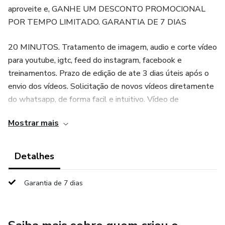
aproveite e, GANHE UM DESCONTO PROMOCIONAL
POR TEMPO LIMITADO. GARANTIA DE 7 DIAS
20 MINUTOS. Tratamento de imagem, audio e corte vídeo
para youtube, igtc, feed do instagram, facebook e
treinamentos. Prazo de edição de ate 3 dias úteis após o
envio dos vídeos. Solicitação de novos vídeos diretamente
do whatsapp, de forma facil e intuitivo. Vídeo de
conferencia de dúvidas online após o pagamento. Tamanho
Mostrar mais
mínimo de cada vídeo: 1 minuto. Transcrição de legenda
não inclusa. Minutos não utilizados são acumulados pro
mês seguinte, no caso do cliente se manter ativo no plano.
Detalhes
Plano sem fidelidade, cancele a qualquer momento.
Garantia de 7 dias
(( AO REALIZAR O PAGAMENTO, É SO ENTRAR EM
CONTATO COM O ATENDIMENTO QUE DAREMOS
INÍCIO IMEDIATAMENTE AO PLANO ))