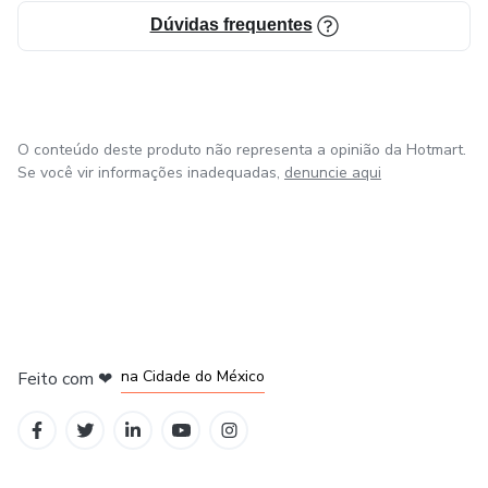
Dúvidas frequentes
O conteúdo deste produto não representa a opinião da Hotmart.
Se você vir informações inadequadas,
denuncie aqui
em Bogotá
em Amsterdam
em Madrid
na Cidade do México
Feito com
❤
em Belo Horizonte