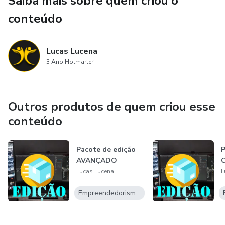
Saiba mais sobre quem criou o
conteúdo
Lucas Lucena
3 Ano Hotmarter
Outros produtos de quem criou esse
conteúdo
Pacote de edição
P
AVANÇADO
Lucas Lucena
L
Empreendedorismo Digital