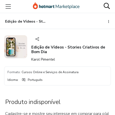
Ir
Ir
Ir
para
para
para
o
o
o
conteúdo
pagamento
rodapé
Edição de Vídeos - Stories Criativos de Bom Dia
principal
Edição de Vídeos - Stories Criativos de
Bom Dia
Karol Pimentel
Formato
:
Cursos Online e Serviços de Assinatura
Idioma
:
Português
Produto indisponível
Cadastre-se e mostre seu interesse em comprar para o(a)