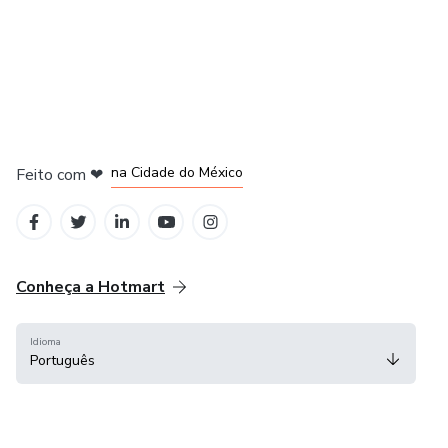
em Bogotá
em Amsterdam
em Madrid
na Cidade do México
Feito com
❤
em Belo Horizonte
Conheça a Hotmart
Idioma
Português