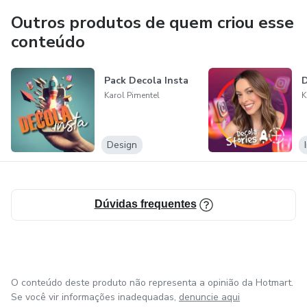
Outros produtos de quem criou esse
* Empreendedores que buscam promover seus negócios
conteúdo
online
* Pessoas que buscam aprimorar suas habilidades criativas
Pack Decola Insta
D
Karol Pimentel
K
Design
Dúvidas frequentes
O conteúdo deste produto não representa a opinião da Hotmart.
Se você vir informações inadequadas,
denuncie aqui