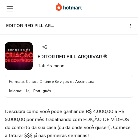
Ir
Ir
Ir
para
para
para
o
o
o
conteúdo
pagamento
rodapé
EDITOR RED PILL ARQUIVAR ®
principal
EDITOR RED PILL ARQUIVAR ®
Tati Aramenn
Formato
:
Cursos Online e Serviços de Assinatura
Idioma
:
Português
Descubra como você pode ganhar de R$ 4.000,00 a R$
9.000,00 por mês trabalhando com EDIÇÃO DE VÍDEOS
do conforto da sua casa (ou da onde você quiser!). Comece
a faturar $$$ já nas primeiras semanas!