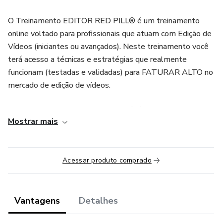
O Treinamento EDITOR RED PILL® é um treinamento
online voltado para profissionais que atuam com Edição de
Vídeos (iniciantes ou avançados). Neste treinamento você
terá acesso a técnicas e estratégias que realmente
funcionam (testadas e validadas) para FATURAR ALTO no
mercado de edição de vídeos.
O Treinamento EDITOR RED PILL® é dividido em
Mostrar mais
módulos e vídeo aulas práticas, onde mostramos a você o
passo a passo de forma clara e objetiva (direto ao ponto)
para que você possa alcançar resultados já nas primeiras
Acessar produto comprado
semanas.
Ser RED PILL é acordar para deslumbrar uma nova
realidade. Um realidade de possibilidades infinitas, de
Vantagens
Detalhes
liberdade e abundância. Esta é a nossa principal missão!