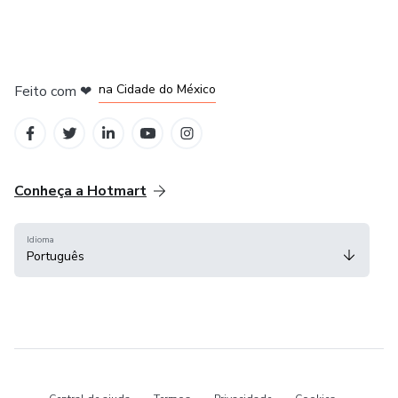
em Bogotá
em Amsterdam
em Madrid
na Cidade do México
Feito com
❤
em Belo Horizonte
Conheça a Hotmart
Idioma
Português