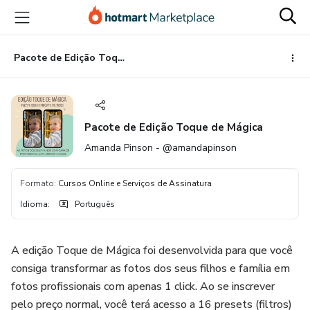
Ir
Ir
Ir
para
para
para
o
o
o
conteúdo
pagamento
rodapé
Pacote de Edição Toque de Mágica
principal
Pacote de Edição Toque de Mágica
Amanda Pinson - @amandapinson
Formato
:
Cursos Online e Serviços de Assinatura
Idioma
:
Português
A edição Toque de Mágica foi desenvolvida para que você
consiga transformar as fotos dos seus filhos e família em
fotos profissionais com apenas 1 click. Ao se inscrever
pelo preço normal, você terá acesso a 16 presets (filtros)