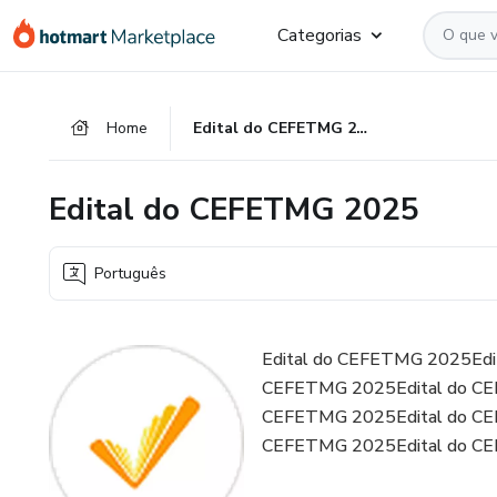
Ir
Ir
Ir
Categorias
para
para
para
o
o
o
conteúdo
pagamento
rodapé
Home
Edital do CEFETMG 2025
principal
Edital do CEFETMG 2025
Português
Edital do CEFETMG 2025Edi
CEFETMG 2025Edital do CE
CEFETMG 2025Edital do CE
CEFETMG 2025Edital do C