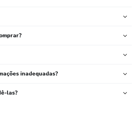
comprar?
rmações inadequadas?
ê-las?