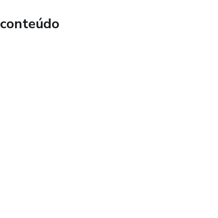
 conteúdo
i algumas ferramentas destinadas à organizar o estudo e