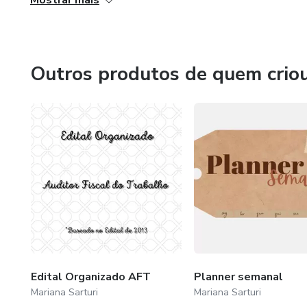
Mostrar mais
facilitar essa etapa do estudo.
Te ajudo a facilitar seu estudo, para que você consiga fo
uma fase fundamental do estudo e através dos organizad
Outros produtos de quem crio
Edital Organizado AFT
Planner semanal
Mariana Sarturi
Mariana Sarturi