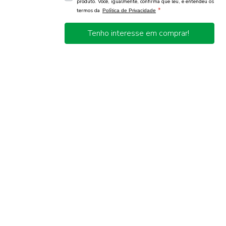
produto. Você, igualmente, confirma que leu, e entendeu os
*
termos da
Política de Privacidade
Tenho interesse em comprar!