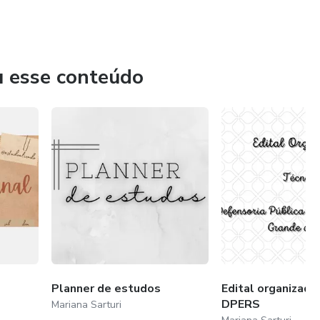
car seu tempo no que realmente interessa. A organização é
ores espero proporcionar uma organização efetiva.
u esse conteúdo
Planner de estudos
Edital organizado
DPERS
Mariana Sarturi