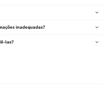
rmações inadequadas?
ê-las?