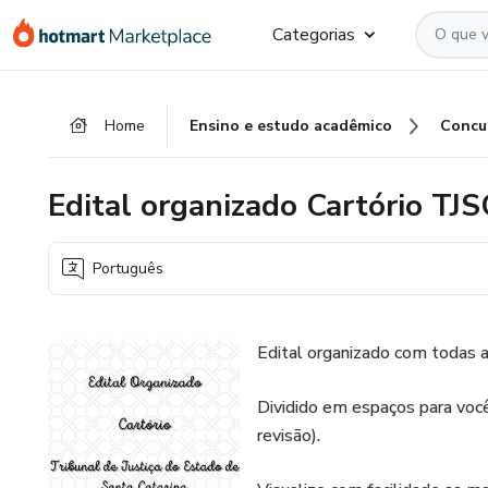
Ir
Ir
Ir
Categorias
para
para
para
o
o
o
conteúdo
pagamento
rodapé
Home
Ensino e estudo acadêmico
Concu
principal
Edital organizado Cartório TJS
Português
Edital organizado com todas a
Dividido em espaços para você m
revisão).