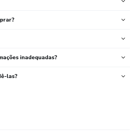
mprar?
rmações inadequadas?
ê-las?