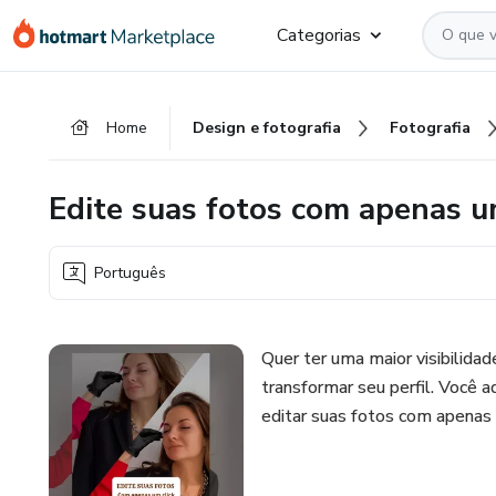
Ir
Ir
Ir
Categorias
para
para
para
o
o
o
conteúdo
pagamento
rodapé
Home
Design e fotografia
Fotografia
principal
Edite suas fotos com apenas u
Português
Quer ter uma maior visibilidad
transformar seu perfil. Você a
editar suas fotos com apenas 