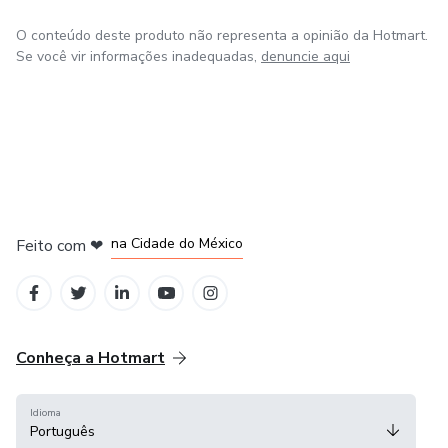
O conteúdo deste produto não representa a opinião da Hotmart.
Se você vir informações inadequadas,
denuncie aqui
em Bogotá
em Amsterdam
em Madrid
na Cidade do México
Feito com
❤
em Belo Horizonte
Conheça a Hotmart
Idioma
Português