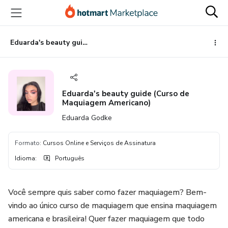
Ir
Ir
Ir
para
para
para
o
o
o
conteúdo
pagamento
rodapé
Eduarda's beauty guide (Curso de Maquiagem Americano)
principal
Eduarda's beauty guide (Curso de
Maquiagem Americano)
Eduarda Godke
Formato
:
Cursos Online e Serviços de Assinatura
Idioma
:
Português
Você sempre quis saber como fazer maquiagem? Bem-
vindo ao único curso de maquiagem que ensina maquiagem
americana e brasileira! Quer fazer maquiagem que todo