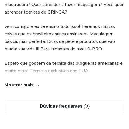
maquiadora? Quer aprender a fazer maquiagem? Você quer
aprender técnicas de GRINGA?
vem comigo e eu te ensino tudo isso! Teremos muitas
coisas que os brasileiros nunca ensinaram. Maquiagem
básica, mas perfeita. Dicas de pele e produtos que vão
mudar sua vida !!! Para iniciantes do nivel 0-PRO.
Espero que gostem da tecnica das blogueiras ameicanas e
muito mais! Tecnicas exclusivas dos EUA.
Mostrar mais
Com certificado! Tude sera postado aos poucos e os
videos ja estao em producao!!!
Dúvidas frequentes