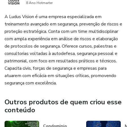
8 Ano Hotmarter
150 prompts prontos por áreas técnicas: segurança, TI,
saúde, logística, entre outras
A Ludus Vision é uma empresa especializada em
treinamento avançado em segurança, prevenção de riscos e
Os impactos éticos, sociais e legais do uso da IA na
proteção estratégica. Conta com um time multidisciplinar
educação
com ampla experiência em análise de riscos e elaboração
de protocolos de segurança. Oferece cursos, palestras e
Como integrar psicopedagogia, andragogia e tecnologia no
consultorias voltadas à autodefesa, segurança pessoal e
ensino
patrimonial, com foco em resultados práticos e técnicos.
Capacita civis, forças de segurança e empresas para
Mais do que conteúdo: uma obra que inspira, ensina e
atuarem com eficácia em situações críticas, promovendo
transforma.
segurança com excelência.
Ideal para professores, gestores educacionais,
Outros produtos de quem criou esse
coordenadores técnicos, instrutores de cursos livres e
todos que ensinam, treinam ou transmitem conhecimento.
conteúdo
ISBN internacional: 978-65-00-94504-3
Condominio
M