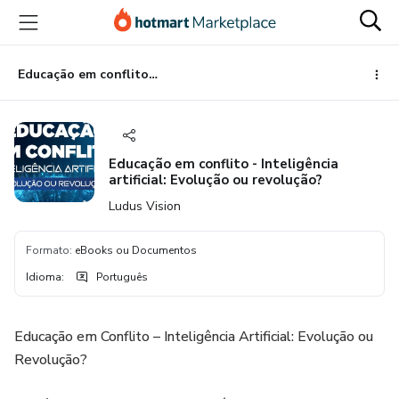
Ir
Ir
Ir
para
para
para
o
o
o
conteúdo
pagamento
rodapé
Educação em conflito - Inteligência artificial: Evolução ou revolução?
principal
Educação em conflito - Inteligência
artificial: Evolução ou revolução?
Ludus Vision
Formato
:
eBooks ou Documentos
Idioma
:
Português
Educação em Conflito – Inteligência Artificial: Evolução ou
Revolução?