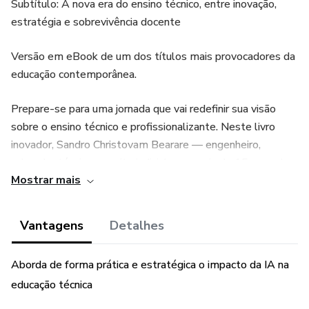
Subtítulo: A nova era do ensino técnico, entre inovação,
estratégia e sobrevivência docente
Versão em eBook de um dos títulos mais provocadores da
educação contemporânea.
Prepare-se para uma jornada que vai redefinir sua visão
sobre o ensino técnico e profissionalizante. Neste livro
inovador, Sandro Christovam Bearare — engenheiro,
educador técnico e perito judicial com mais de 15 anos de
Mostrar mais
atuação — revela como a inteligência artificial está
revolucionando a forma de ensinar, aprender e avaliar.
Vantagens
Detalhes
Com 85 páginas, linguagem acessível e abordagem prática,
a obra equilibra rigor técnico com aplicabilidade real,
Aborda de forma prática e estratégica o impacto da IA na
oferecendo soluções concretas para os desafios da
educação técnica
docência na era digital.