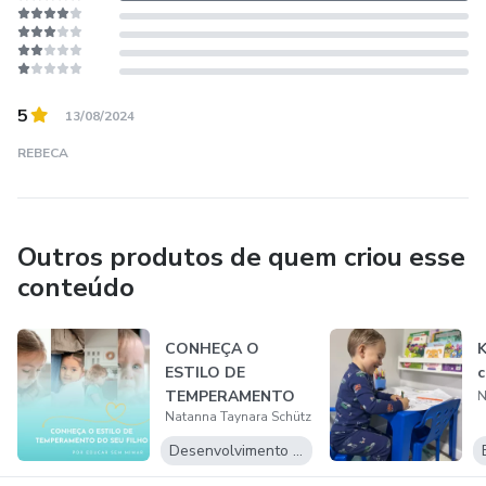
5
13/08/2024
REBECA
Outros produtos de quem criou esse
conteúdo
CONHEÇA O
K
ESTILO DE
c
TEMPERAMENTO
N
Natanna Taynara Schütz
DO SEU FILHO
Desenvolvimento Pessoal