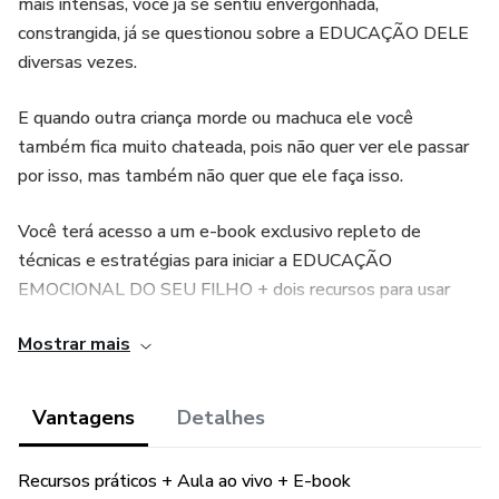
mais intensas, você já se sentiu envergonhada,
constrangida, já se questionou sobre a EDUCAÇÃO DELE
diversas vezes.
E quando outra criança morde ou machuca ele você
também fica muito chateada, pois não quer ver ele passar
por isso, mas também não quer que ele faça isso.
Você terá acesso a um e-book exclusivo repleto de
técnicas e estratégias para iniciar a EDUCAÇÃO
EMOCIONAL DO SEU FILHO + dois recursos para usar
diretamente com ele.
Mostrar mais
No primeiro recurso você vai conscientizar a criança sobre
as consequências dos comportamentos dela a partir das
Vantagens
Detalhes
emoções.
Recursos práticos + Aula ao vivo + E-book
No segundo recurso por meio de quebra-cabeças você vai