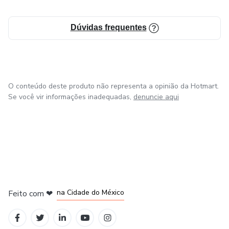
Dúvidas frequentes
O conteúdo deste produto não representa a opinião da Hotmart.
Se você vir informações inadequadas,
denuncie aqui
em Bogotá
em Amsterdam
em Madrid
na Cidade do México
Feito com
❤
em Belo Horizonte