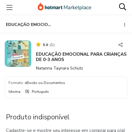
Ir
Ir
Ir
para
para
para
o
o
o
conteúdo
pagamento
rodapé
EDUCAÇÃO EMOCIONAL PARA CRIANÇAS DE 0-3 ANOS
principal
5.0
(
1
)
EDUCAÇÃO EMOCIONAL PARA CRIANÇAS
DE 0-3 ANOS
Natanna Taynara Schütz
Formato
:
eBooks ou Documentos
Idioma
:
Português
Produto indisponível
Cadastre-se e mostre seu interesse em comprar para o(a)