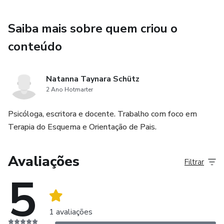
fortalecer comportamentos saudáveis de forma lúdica e
ainda estimular várias outras habilidades nele.
Saiba mais sobre quem criou o
conteúdo
Além disso, no dia 06/07 iremos realizar uma aula ao vivo
sobre como lidar com as birras e demais comportamentos
desafiadores da primeira infância para que você possa tirar
Natanna Taynara Schütz
suas dúvidas diretamente conosco. A aula ficará gravada
2 Ano Hotmarter
posteriormente.
Psicóloga, escritora e docente. Trabalho com foco em
Aproveite o preço do primeiro lote e garanta já sua vaga.
Terapia do Esquema e Orientação de Pais.
Avaliações
Filtrar
5
1 avaliações