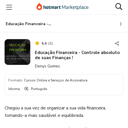
Ir
Ir
Ir
para
para
para
o
o
o
conteúdo
pagamento
rodapé
Educação Financeira - Controle absoluto de suas Finanças !
principal
5.0
(
3
)
Educação Financeira - Controle absoluto
de suas Finanças !
Denys Gomes
Formato
:
Cursos Online e Serviços de Assinatura
Idioma
:
Português
Chegou a sua vez de organizar a sua vida financeira,
tornando-a mais saudável e equilibrada.