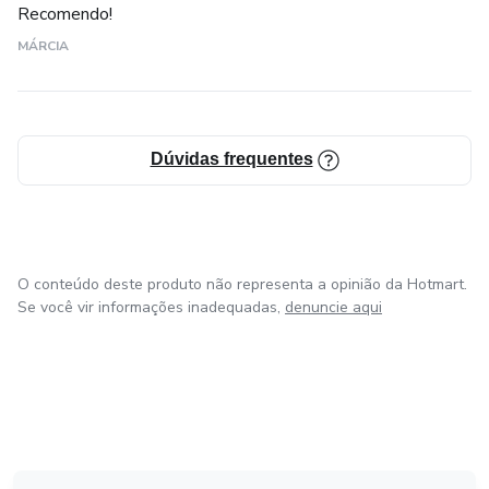
Recomendo!
MÁRCIA
Dúvidas frequentes
O conteúdo deste produto não representa a opinião da Hotmart.
Se você vir informações inadequadas,
denuncie aqui
em Amsterdam
em Madrid