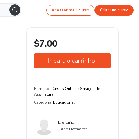
Acessar meu curso
Criar um curso
$7.00
Ir para o carrinho
Garantia de 7 dias
Estude do seu jeito e em qualquer
Formato
:
Cursos Online e Serviços de
dispositivo
Assinatura
Categoria
:
Educacional
Livraria
1 Ano Hotmarter