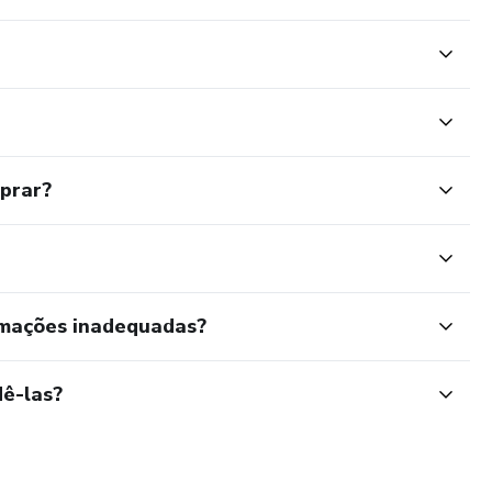
mprar?
rmações inadequadas?
ê-las?