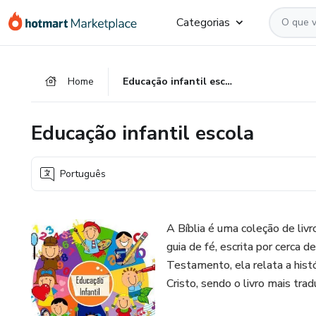
Ir
Ir
Ir
Categorias
para
para
para
o
o
o
conteúdo
pagamento
rodapé
Home
Educação infantil escola
principal
Educação infantil escola
Português
A Bíblia é uma coleção de liv
guia de fé, escrita por cerca
Testamento, ela relata a hist
Cristo, sendo o livro mais tra